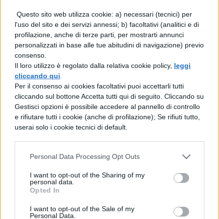
Per la cronaca in Italia siamo 60.683.458 e
Questo sito web utilizza cookie: a) necessari (tecnici) per
la speranza di vita è di poco più di 81 anni
l'uso del sito e dei servizi annessi; b) facoltativi (analitici e di
profilazione, anche di terze parti, per mostrarti annunci
(più fortunate le ragazze che possono
personalizzati in base alle tue abitudini di navigazione) previo
aspirare ad una media di 84 anni, i ragazzi si
consenso.
Il loro utilizzo è regolato dalla relativa cookie policy,
leggi
fermano a 78 anni e mezzo).
cliccando qui
.
Per il consenso ai cookies facoltativi puoi accettarli tutti
Per riflettere su quanto è aumentata
cliccando sul bottone Accetta tutti qui di seguito. Cliccando su
velocemente nell’ultimo secolo la
Gestisci opzioni è possibile accedere al pannello di controllo
e rifiutare tutti i cookie (anche di profilazione); Se rifiuti tutto,
popolazione terrestre, vi consigliamo
userai solo i cookie tecnici di default.
un’ultima prova con la super macchina
conta-nati della Bbc. Memorizzate la vostra
Personal Data Processing Opt Outs
posizione e inserite ora la data di nascita di
I want to opt-out of the Sharing of my
personal data.
mamma o papà. Da restare a bocca aperta,
Opted In
vero? Bè, quando vorrete far loro notare
I want to opt-out of the Sale of my
che sono davvero di un’altra generazione,
Personal Data.