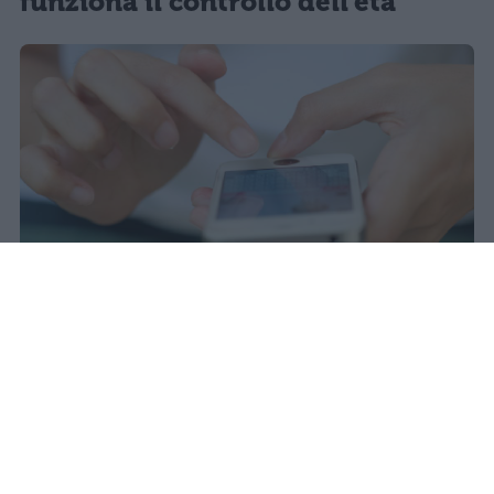
funziona il controllo dell'età
Redazione Studentville
Pubblicato il 29 lug 2026
Il 21 luglio la Francia ha approvato una
legge che
vieta ai minori di quindici
anni l’accesso ai servizi di social