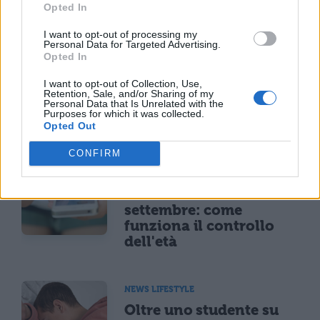
Opted In
ora avete un argomento in più!
I want to opt-out of processing my
Personal Data for Targeted Advertising.
Opted In
I want to opt-out of Collection, Use,
Retention, Sale, and/or Sharing of my
Personal Data that Is Unrelated with the
Purposes for which it was collected.
TI POTREBBE INTERESSARE
Opted Out
CONFIRM
NEWS LIFESTYLE
Francia vieta i social ai
minori di 15 anni dal 1°
settembre: come
funziona il controllo
dell'età
NEWS LIFESTYLE
Oltre uno studente su