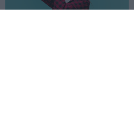
I dati ufficiali della Maturità 2026
rivelano una concentrazione di
eccellenze al sud, con Campania,
Puglia e Sicilia in testa. Cala
drasticamente la percentuale di voti
100.
sniro
Pubblicato il 7 ago 2026
Il Ministero dell’Istruzione e del Merito ha
diffuso i dati ufficiali sugli esiti degli esami