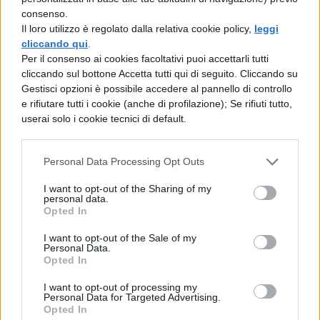
lanciato l’allarme? Come sarà il suo
San
consenso.
Valentino
? Chissà perché, ci viene da
Il loro utilizzo è regolato dalla relativa cookie policy,
leggi
cliccando qui
.
pensare che non abbia chissà quale grande
Per il consenso ai cookies facoltativi puoi accettarli tutti
amore, altrimenti avrebbe capito e chiuso
cliccando sul bottone Accetta tutti qui di seguito. Cliccando su
Gestisci opzioni è possibile accedere al pannello di controllo
un occhio! Non vogliamo giustificare il
e rifiutare tutti i cookie (anche di profilazione); Se rifiuti tutto,
ragazzo, però accidenti: non si poteva
userai solo i cookie tecnici di default.
limitare a fargli una bella predica, magari
ad alta voce?
Personal Data Processing Opt Outs
I want to opt-out of the Sharing of my
personal data.
Opted In
I want to opt-out of the Sale of my
Personal Data.
Opted In
TI POTREBBE INTERESSARE
I want to opt-out of processing my
Personal Data for Targeted Advertising.
MATURITÀ
Opted In