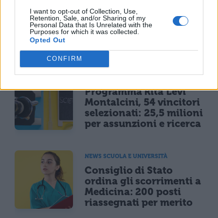
Maturità 2026, il sud
domina con 14.123 lodi
I want to opt-out of Collection, Use,
Retention, Sale, and/or Sharing of my
ma i 100 crollano del
Personal Data that Is Unrelated with the
Purposes for which it was collected.
25% per il taglio ai
Opted Out
bonus
CONFIRM
NEWS SCUOLA E UNIVERSITÀ
Programma Rita Levi
Montalcini, 54 vincitori
selezionati: 25,5 milioni
per assunzioni e ricerca
NEWS SCUOLA E UNIVERSITÀ
Consiglio di Stato
ordina gli scorrimenti a
Medicina: 200 posti
riassegnati per merito