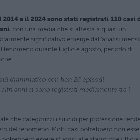
 2014 e il 2024 sono stati registrati 110 casi 
iani
, con una media che si attesta a quasi un
larmente significativo emerge dall’analisi mensil
l fenomeno durante luglio e agosto, periodo di
iche.
o più drammatico con ben 26 episodi
ltri anni si sono registrati mediamente tra i
le che categorizzi i suicidi per professione rend
eto del fenomeno. Molti casi potrebbero non esse
 potrebbero essere sfuggiti alle statistiche ufficial