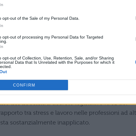
lle patologie vocali, tradizionalmente
In
fessionale più comune tra i docenti.
o opt-out of the Sale of my Personal Data.
In
igura quindi come un mestiere particolarmente
to opt-out of processing my Personal Data for Targeted
caratterizzato da un carico emotivo significativo c
ing.
In
i con studenti, genitori e colleghi, oltre alle
o opt-out of Collection, Use, Retention, Sale, and/or Sharing
trative e burocratiche.
ersonal Data that Is Unrelated with the Purposes for which it
lected.
Out
e mancanza di supporto
CONFIRM
iana presenta gravi lacune nel monitoraggio 
ale dei docenti
. Il decreto legislativo n. 81 del
apporto tra stress e lavoro nelle professioni ad al
sta sostanzialmente inapplicato.