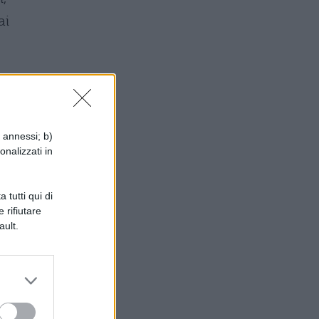
ai
i annessi; b)
onalizzati in
a
 tutti qui di
 rifiutare
ault.