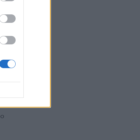
he
e
to