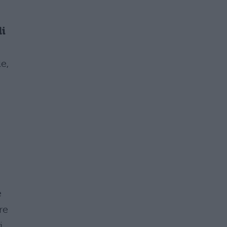
di
e,
e
re
i,