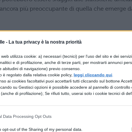
 ancora più preoccupante di quella che emerge d
schio
le -
La tua privacy è la nostra priorità
segnanti è caratterizzato da livelli di stress
web utilizza cookie: a) necessari (tecnici) per l'uso del sito e dei serviz
il burnout che emerge come una delle principali
analitici e di profilazione, anche di terze parti, per mostrarti annunci pers
co dei docenti. Contrariamente alla percezione
e abitudini di navigazione) previo consenso.
zzo è regolato dalla relativa cookie policy,
leggi cliccando qui
.
dotti e lunghe vacanze estive, la realtà quotidian
so ai cookies facoltativi puoi accettarli tutti cliccando sul bottone Accetta
costanti che gravano sulla salute mentale degli
ccando su Gestisci opzioni è possibile accedere al pannello di controllo e
e (anche di profilazione); Se rifiuti tutto, userai solo i cookie tecnici di def
atibilità con l’insegnamento, alla base si
l Data Processing Opt Outs
iatriche. Questa percentuale supera di
o opt-out of the Sharing of my personal data.