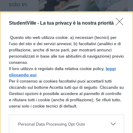
solo in
seguito ad
una prima
StudentVille -
La tua privacy è la nostra priorità
sanzione
Questo sito web utilizza cookie: a) necessari (tecnici) per
disciplinare, una specie di “
cartellino
l'uso del sito e dei servizi annessi; b) facoltativi (analitici e di
profilazione, anche di terze parti, per mostrarti annunci
giallo
” in termini calcistici. Se dopo il
personalizzati in base alle tue abitudini di navigazione) previo
primo avvertimento, il comportamento
consenso.
Il loro utilizzo è regolato dalla relativa cookie policy,
leggi
negativo dello studente dovesse
cliccando qui
.
continuare, allora il collegio dei docenti
Per il consenso ai cookies facoltativi puoi accettarli tutti
cliccando sul bottone Accetta tutti qui di seguito. Cliccando su
sarà costretto ad applicare il cinque. Una
Gestisci opzioni è possibile accedere al pannello di controllo
valutazione complessiva, fino ad ora basata
e rifiutare tutti i cookie (anche di profilazione); Se rifiuti tutto,
userai solo i cookie tecnici di default.
sull’apprendimento, che terrà conto quindi
anche del comportamento degli studenti
Personal Data Processing Opt Outs
come elemento di supporto per il processo