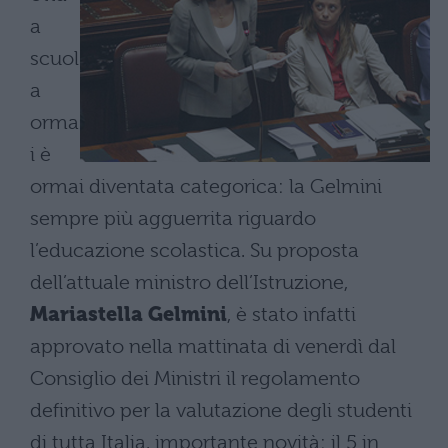
a
scuol
a
orma
i è
ormai diventata categorica: la Gelmini
sempre più agguerrita riguardo
l’educazione scolastica. Su proposta
dell’attuale ministro dell’Istruzione,
Mariastella
Gelmini
, è stato infatti
approvato nella mattinata di venerdì dal
Consiglio dei Ministri il regolamento
definitivo per la valutazione degli studenti
di tutta Italia, importante novità: il 5 in