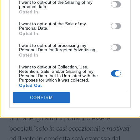
I want to opt-out of the Sharing of my
formativo e l’acquisizione dei requisiti
personal data.
Opted In
basilari per l’ammissione agli anni
successivi e all’esame di Stato.
I want to opt-out of the Sale of my
Personal Data.
Opted In
Inoltre, altri punti fondamentali del
I want to opt-out of processing my
regolamento saranno quelli riguardanti i
Personal Data for Targeted Advertising.
Opted In
termini di valutazione per le scuole
I want to opt-out of Collection, Use,
elementari e medie: si passerà infatti, sia
Retention, Sale, and/or Sharing of my
Personal Data that Is Unrelated with the
per la scuola primaria che per la secondaria
Purposes for which it was collected.
Opted Out
di I grado, alla valutazione numerica su
scala 10, solo la religione continuerà a
CONFIRM
mantenere il giudizio sintetico. Per le classi
primarie, gli alunni potranno essere
bocciati “
solo in casi eccezionali e motivati
”
ed il voto in condotta sarà espresso dal