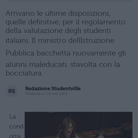
Arrivano le ultime disposizioni,
quelle definitive, per il regolamento
della valutazione degli studenti
italiani. Il ministro dellIstruzione
Pubblica bacchetta nuovamente gli
alunni maleducati, stavolta con la
bocciatura.
Redazione Studentville
Pubblicato il 18 mar 2009
La
cond
otta