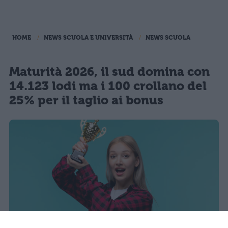
HOME
NEWS SCUOLA E UNIVERSITÀ
NEWS SCUOLA
Maturità 2026, il sud domina con
14.123 lodi ma i 100 crollano del
25% per il taglio ai bonus