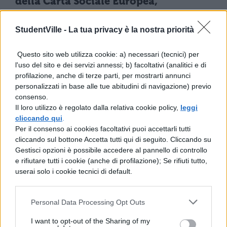
della Carta Sociale Europea,
imponendo a Governo e Parlamento di
StudentVille -
La tua privacy è la nostra priorità
intervenire con effetto vincolante,
senza attendere i tempi dei tribunali
Questo sito web utilizza cookie: a) necessari (tecnici) per
italiani
.
l'uso del sito e dei servizi annessi; b) facoltativi (analitici e di
profilazione, anche di terze parti, per mostrarti annunci
personalizzati in base alle tue abitudini di navigazione) previo
Nel comunicato ufficiale, l’organizzazione
consenso.
elenca diverse criticità documentate:
Il loro utilizzo è regolato dalla relativa cookie policy,
leggi
cliccando qui
.
Per il consenso ai cookies facoltativi puoi accettarli tutti
Violazioni dell’anonimato e della
cliccando sul bottone Accetta tutti qui di seguito. Cliccando su
segretezza dei quesiti
Gestisci opzioni è possibile accedere al pannello di controllo
e rifiutare tutti i cookie (anche di profilazione); Se rifiuti tutto,
Standard di sicurezza in aula non
userai solo i cookie tecnici di default.
rispettati
Personal Data Processing Opt Outs
Differenze sostanziali tra atenei su
I want to opt-out of the Sharing of my