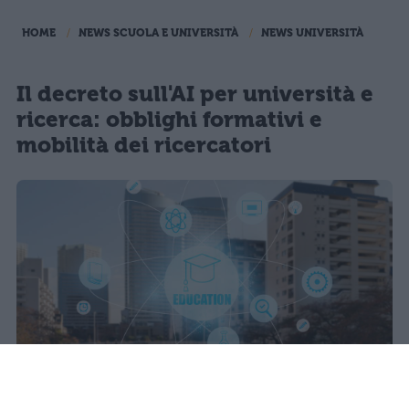
HOME
NEWS SCUOLA E UNIVERSITÀ
NEWS UNIVERSITÀ
Il decreto sull'AI per università e
ricerca: obblighi formativi e
mobilità dei ricercatori