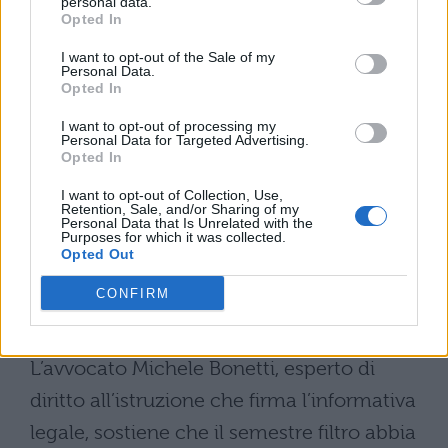
personal data.
consegna dei materiali e gestione delle
Opted In
prove
I want to opt-out of the Sale of my
Personal Data.
Assenza di tutele omogenee per
Opted In
studenti con disabilità e DSA
I want to opt-out of processing my
Personal Data for Targeted Advertising.
Opted In
Utilizzo non uniforme dei corsi affini e
I want to opt-out of Collection, Use,
dei CFU
Retention, Sale, and/or Sharing of my
Personal Data that Is Unrelated with the
Purposes for which it was collected.
Introduzione di limiti al soprannumero
Opted Out
che impedirebbero a tutti gli esclusi di
CONFIRM
trovare posto
L’avvocato Michele Bonetti, esperto di
diritto all’istruzione che firma l’informativa
legale, sostiene che il semestre filtro abbia