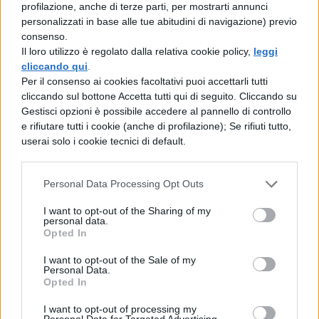
senza guardare lo schermo o ancora 20
profilazione, anche di terze parti, per mostrarti annunci
personalizzati in base alle tue abitudini di navigazione) previo
punti per ogni amico a cui fai conoscere
consenso.
quest’app e che entra far parte di questa
Il loro utilizzo è regolato dalla relativa cookie policy,
leggi
cliccando qui
.
community grazie a te!
I premi in palio
Per il consenso ai cookies facoltativi puoi accettarli tutti
sono tantissimi: buoni benzina da 10, 100,
cliccando sul bottone Accetta tutti qui di seguito. Cliccando su
Gestisci opzioni è possibile accedere al pannello di controllo
200 e 1500 euro, con cadenza giornaliera,
e rifiutare tutti i cookie (anche di profilazione); Se rifiuti tutto,
settimanale e mensile.
L’app come si è ben
userai solo i cookie tecnici di default.
capito evita non solo incidenti stradali, ma
Personal Data Processing Opt Outs
anche sanzioni, multe da pagare e ritiro di
patente.
I want to opt-out of the Sharing of my
personal data.
Opted In
Leggete il regolamento completo sul sito
I want to opt-out of the Sale of my
ufficiale Smartphoners.it
Personal Data.
Opted In
Cellulare alla guida: le
I want to opt-out of processing my
Personal Data for Targeted Advertising.