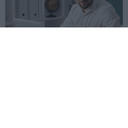
La carta docente 2026 resta bloccata
dal 31 agosto con data di sblocco
incerta. Il residuo deve essere speso
entro questa scadenza o andrà perso
definitivamente.
sniro
Pubblicato il 6 ago 2026
Quest’anno la carta docente presenta un