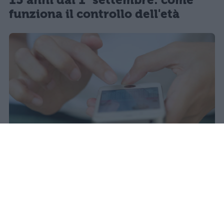
15 anni dal 1° settembre: come
funziona il controllo dell'età
Il 21 luglio la Francia ha approvato
una legge che vieta ai minori di
quindici anni l'accesso ai social
network, in vigore dal 1° settembre.