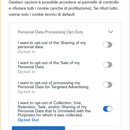
corteggiato dalle italiane in sede di
Gestisci opzioni è possibile accedere al pannello di controllo
mercato. Il trascinatore della nazionale
e rifiutare tutti i cookie (anche di profilazione); Se rifiuti tutto,
userai solo i cookie tecnici di default.
teutonica rimane
Michael Ballack
,
desideroso di rivincita dopo la beffarda
finale di Champions persa con il suo
Personal Data Processing Opt Outs
Chelsea contro il Manchester United.
L’ostacolo più arduo che dovrà sormontare
I want to opt-out of the Sharing of my
personal data.
la Germania è rappresentato dalla
Croazia
,
Opted In
che dopo aver estromesso l’Inghilterra nel
girone di qualificazione è da considerarsi
I want to opt-out of the Sale of my
Personal Data.
una vera e propria mina vagante in questa
Opted In
manifestazione. Mancherà l’attaccante
dell’Arsenal Eduardo, una delle stelle della
I want to opt-out of processing my
Personal Data for Targeted Advertising.
squadra, ma sarà l’occasione per vedere
Opted In
all’opera i vari
Kranjcar
,
Modric
,
Petric
e
Rakitic
, campioni in erba dal futuro più
I want to opt-out of Collection, Use,
Retention, Sale, and/or Sharing of my
che roseo. Tra i 23 convocati da
Bilic
anche
Personal Data that Is Unrelated with the
gli “italiani”
Knezevic
del Livorno,
Simic
del
Purposes for which it was collected.
Opted Out
Milan e
Budan
del Parma.
Austria
e
Polonia
, che completano il