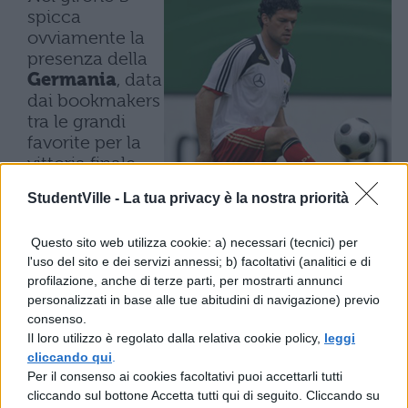
spicca
ovviamente la
presenza della
Germania
, data
dai bookmakers
tra le grandi
favorite per la
vittoria finale.
Joachim
Low
,
StudentVille -
La tua privacy è la nostra priorità
succeduto a
Klinsmann dopo
Questo sito web utilizza cookie: a) necessari (tecnici) per
il Mondiale del
l'uso del sito e dei servizi annessi; b) facoltativi (analitici e di
2006, ha a
profilazione, anche di terze parti, per mostrarti annunci
disposizione
personalizzati in base alle tue abitudini di navigazione) previo
una rosa molto
consenso.
competitiva, arricchita dalla presenza della
Il loro utilizzo è regolato dalla relativa cookie policy,
leggi
temuta coppia d’attacco formata da
cliccando qui
.
Miroslav Klose
e dal prolifico
Mario
Per il consenso ai cookies facoltativi puoi accettarli tutti
Gomez
, bomber dello Stoccarda a lungo
cliccando sul bottone Accetta tutti qui di seguito. Cliccando su