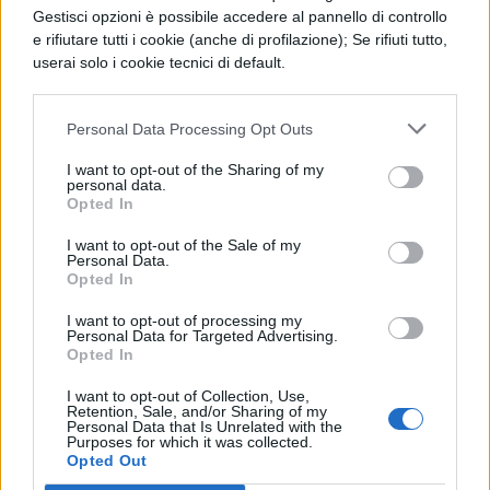
(Twitter)
Gestisci opzioni è possibile accedere al pannello di controllo
e rifiutare tutti i cookie (anche di profilazione); Se rifiuti tutto,
userai solo i cookie tecnici di default.
Personal Data Processing Opt Outs
TI POTREBBE INTERESSARE
I want to opt-out of the Sharing of my
personal data.
Opted In
NEWS SCUOLA
I want to opt-out of the Sale of my
Carta docente 2026,
Personal Data.
blocco del 31 agosto:
Opted In
come spendere il
residuo prima della
I want to opt-out of processing my
Personal Data for Targeted Advertising.
scadenza
Opted In
I want to opt-out of Collection, Use,
Retention, Sale, and/or Sharing of my
NEWS SCUOLA
Personal Data that Is Unrelated with the
Purposes for which it was collected.
Personale ATA, sblocco
Opted Out
delle posizioni