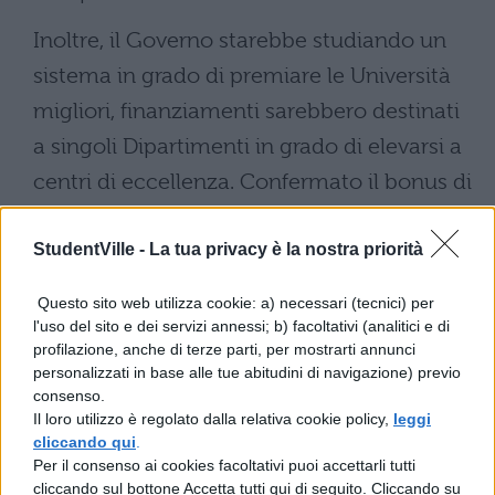
Inoltre, il Governo starebbe studiando un
sistema in grado di premiare le Università
migliori, finanziamenti sarebbero destinati
a singoli Dipartimenti in grado di elevarsi a
centri di eccellenza. Confermato il bonus di
500 euro ai diciottenni
.
StudentVille -
La tua privacy è la nostra priorità
Questo sito web utilizza cookie: a) necessari (tecnici) per
l'uso del sito e dei servizi annessi; b) facoltativi (analitici e di
profilazione, anche di terze parti, per mostrarti annunci
personalizzati in base alle tue abitudini di navigazione) previo
consenso.
Il loro utilizzo è regolato dalla relativa cookie policy,
leggi
cliccando qui
.
Per il consenso ai cookies facoltativi puoi accettarli tutti
cliccando sul bottone Accetta tutti qui di seguito. Cliccando su