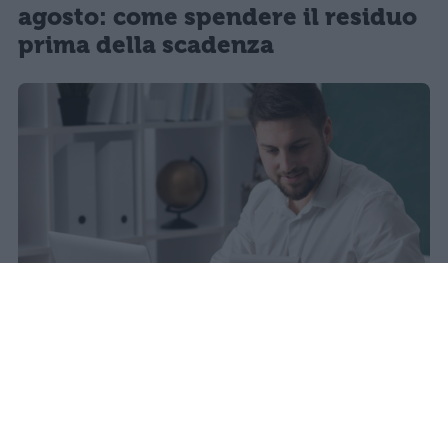
agosto: come spendere il residuo
prima della scadenza
La carta docente 2026 resta bloccata
dal 31 agosto con data di sblocco
incerta. Il residuo deve essere speso
entro questa scadenza o andrà perso