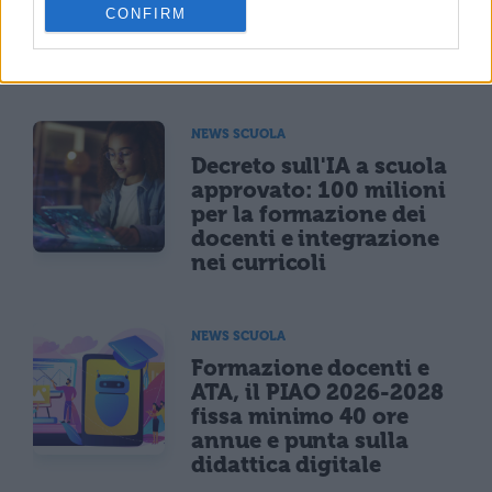
economiche e arretrati:
CONFIRM
riunione ministeriale il
6 agosto
NEWS SCUOLA
Decreto sull'IA a scuola
approvato: 100 milioni
per la formazione dei
docenti e integrazione
nei curricoli
NEWS SCUOLA
Formazione docenti e
ATA, il PIAO 2026-2028
fissa minimo 40 ore
annue e punta sulla
didattica digitale