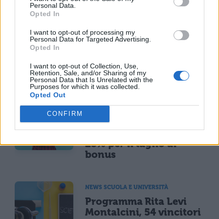
Personal Data.
Opted In
I want to opt-out of processing my
Personal Data for Targeted Advertising.
Opted In
I want to opt-out of Collection, Use,
Retention, Sale, and/or Sharing of my
TI POTREBBE INTERESSARE
Personal Data that Is Unrelated with the
Purposes for which it was collected.
Opted Out
MATURITÀ
Maturità 2026, il sud
CONFIRM
domina con 14.123 lodi
ma i 100 crollano del
25% per il taglio ai
bonus
NEWS SCUOLA E UNIVERSITÀ
Programma Rita Levi
Montalcini, 54 vincitori