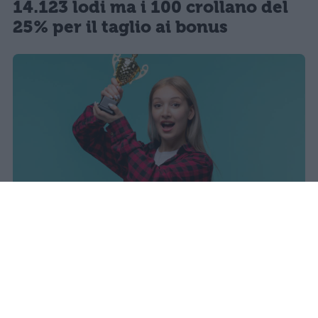
14.123 lodi ma i 100 crollano del
25% per il taglio ai bonus
I dati ufficiali della Maturità 2026
rivelano una concentrazione di
eccellenze al sud, con Campania,
Puglia e Sicilia in testa. Cala