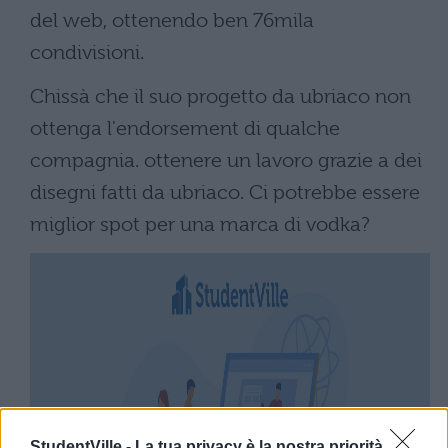
del web, ottenendo ben 76mila
condivisioni.
Chissà che il suo progetto da ubriaco non
ottenga l'endorsement di qualche
compagnia. ottenere un lavoro grazie a dei
disegni fatti da ubriaco. Ci potrebbe essere
miglior spot per una marca di vodka?
StudentVille -
La tua privacy è la nostra priorità