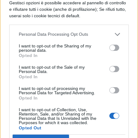
Gestisci opzioni è possibile accedere al pannello di controllo
questo adottato dal regime fascista come
e rifiutare tutti i cookie (anche di profilazione); Se rifiuti tutto,
simbolo di lealtà e devozione verso il
userai solo i cookie tecnici di default.
regime stesso e considerato un atto di
riverenza e sottomissione al duce.
Personal Data Processing Opt Outs
I want to opt-out of the Sharing of my
Nonostante l’iniziale scompiglio, la giornata
personal data.
Opted In
scolastica è poi proseguita con le
I want to opt-out of the Sale of my
pianificate celebrazioni per il termine
Personal Data.
Opted In
dell’anno scolastico. Tuttavia, la notizia si è
diffusa rapidamente all’interno della scuola
I want to opt-out of processing my
Personal Data for Targeted Advertising.
e, in breve tempo, anche al di fuori di essa.
Opted In
Chi era presente ha condiviso l’episodio sui
I want to opt-out of Collection, Use,
Retention, Sale, and/or Sharing of my
social generando a sua volta un crescente
Personal Data that Is Unrelated with the
Purposes for which it was collected.
malcontento. Con una serie di messaggi di
Opted Out
sdegno e di indignazione rivolti ai ragazzi