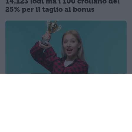
14.123 lodi ma i 100 crollano del
25% per il taglio ai bonus
I dati ufficiali della Maturità 2026
rivelano una concentrazione di
eccellenze al sud, con Campania,
Puglia e Sicilia in testa. Cala