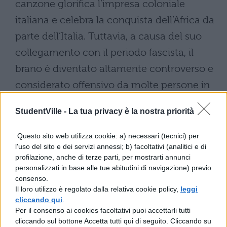
canzone glorifica l’impresa coloniale
italiana e celebra la conquista dell’Africa da
parte dell’Italia. Tuttavia, a causa del suo
collegamento con il periodo fascista, il
brano è diventato altamente controverso e
considerato offensivo da molte persone in
quanto usato come inno fascista durante il
StudentVille -
La tua privacy è la nostra priorità
regime di Benito Mussolini. Ecco spiegato il
motivo di tanta disapprovazione.
Questo sito web utilizza cookie: a) necessari (tecnici) per
l'uso del sito e dei servizi annessi; b) facoltativi (analitici e di
L’indignazione sui social
profilazione, anche di terze parti, per mostrarti annunci
personalizzati in base alle tue abitudini di navigazione) previo
consenso.
I ragazzi non si sono limitati all’intonazione
Il loro utilizzo è regolato dalla relativa cookie policy,
leggi
cliccando qui
.
di Faccetta Nera, ma hanno completato il
Per il consenso ai cookies facoltativi puoi accettarli tutti
loro gesto con il saluto romano. Anche
cliccando sul bottone Accetta tutti qui di seguito. Cliccando su