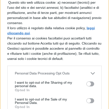
con loro avevo un bellissimo rapporto, con
Questo sito web utilizza cookie: a) necessari (tecnici) per
l'uso del sito e dei servizi annessi; b) facoltativi (analitici e di
uno di loro spesso ho giocato anche a
profilazione, anche di terze parti, per mostrarti annunci
pallavolo. Ora sono distrutta e non voglio
personalizzati in base alle tue abitudini di navigazione) previo
consenso.
che a scuola nessuno piu’ si avvicini a me”.
Il loro utilizzo è regolato dalla relativa cookie policy,
leggi
Sull’episodio sono state aperte due
cliccando qui
.
Per il consenso ai cookies facoltativi puoi accettarli tutti
inchieste, una dalla Procura della
cliccando sul bottone Accetta tutti qui di seguito. Cliccando su
Repubblica di Lecce contro ignoti per atti
Gestisci opzioni è possibile accedere al pannello di controllo
e rifiutare tutti i cookie (anche di profilazione); Se rifiuti tutto,
sessuali con minori, e l’altra dall’Ufficio
userai solo i cookie tecnici di default.
scolastico regionale.
STESSA STORIA IN FILM A BERLINO
Personal Data Processing Opt Outs
I want to opt-out of the Sharing of my
La storia tra una professoressa e un suo
personal data.
Opted In
studente di 15 anni che non subisce ma
I want to opt-out of the Sale of my
alimenta la relazione con la donna piu’
Personal Data.
Opted In
matura, non e’ solo quella del video