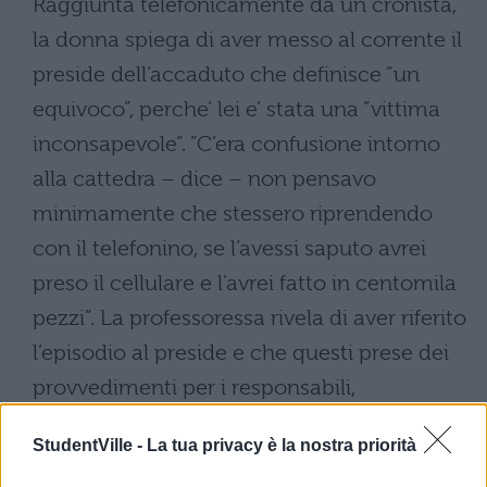
Raggiunta telefonicamente da un cronista,
la donna spiega di aver messo al corrente il
preside dell’accaduto che definisce ”un
equivoco”, perche’ lei e’ stata una ”vittima
inconsapevole”. ”C’era confusione intorno
alla cattedra – dice – non pensavo
minimamente che stessero riprendendo
con il telefonino, se l’avessi saputo avrei
preso il cellulare e l’avrei fatto in centomila
pezzi”. La professoressa rivela di aver riferito
l’episodio al preside e che questi prese dei
provvedimenti per i responsabili,
sospendendoli per qualche giorno dalle
StudentVille -
La tua privacy è la nostra priorità
lezioni. ”Mi hanno umiliata – aggiunge –