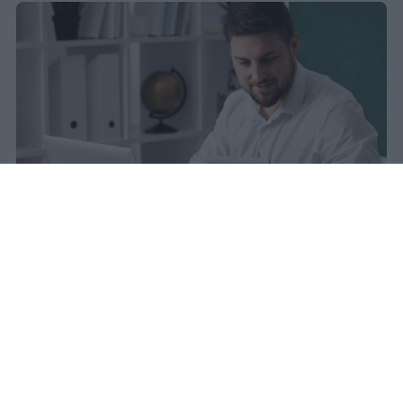
La carta docente 2026 resta bloccata
dal 31 agosto con data di sblocco
incerta. Il residuo deve essere speso
entro questa scadenza o andrà perso
definitivamente.
sniro