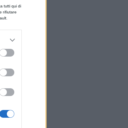
 tutti qui di
 rifiutare
ault.
e
i,
e
,