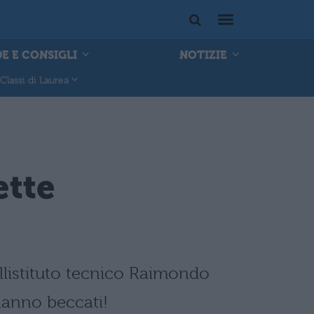
E E CONSIGLI
NOTIZIE
Classi di Laurea
ette
listituto tecnico Raimondo
 hanno beccati!