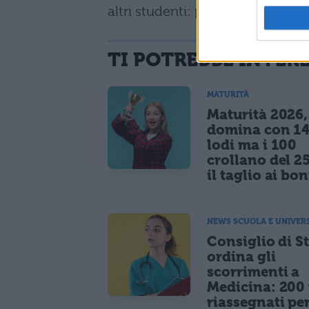
altri studenti: perché diciamolo
TI POTREBBE INTER
MATURITÀ
Maturità 2026, 
domina con 14
lodi ma i 100
crollano del 2
il taglio ai bo
NEWS SCUOLA E UNIVER
Consiglio di S
ordina gli
scorrimenti a
Medicina: 200 
riassegnati pe