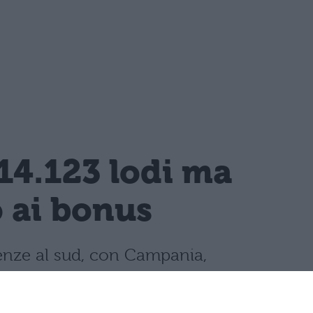
14.123 lodi ma
o ai bonus
llenze al sud, con Campania,