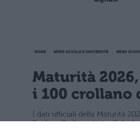
HOME
NEWS SCUOLA E UNIVERSITÀ
NEWS SCUO
Maturità 2026,
i 100 crollano 
I dati ufficiali della Maturità
Puglia e Sicilia in testa. Cala d