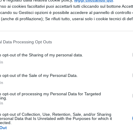
zzo è regolato dalla relativa cookie policy,
leggi cliccando qui
.
ata. Per l’esattezza, il fattaccio è accaduto ai
so ai cookies facoltativi puoi accettarli tutti cliccando sul bottone Accetta
ccando su Gestisci opzioni è possibile accedere al pannello di controllo e
 aspettato il calar della notte, sono entrati
e (anche di profilazione); Se rifiuti tutto, userai solo i cookie tecnici di def
 finestra e hanno cercato in tutti i modi di romper
prelevarne il contenuto: il sogno dei soldi facil
l Data Processing Opt Outs
nche piuttosto maldestri, visto che la serratura è
o ripetuti sforzi. Poiché era passato troppo tempo,
o opt-out of the Sharing of my personal data.
ssando dalla stessa finestra, sono andati via.
In
e decisamente sciocchi, non hanno minimament
o opt-out of the Sale of my Personal Data.
sorveglianza
della scuola, che ha ripreso tutta la
In
ue, sono finiti nelle mani dei carabinieri che in
to opt-out of processing my Personal Data for Targeted
ing.
to i giovanotti: quattro, rispettivamente di 17, 16
In
nt’Angelo e iscritti presso lo stesso istituto (ma
o opt-out of Collection, Use, Retention, Sale, and/or Sharing
o bocciato?). Adesso dovranno fare i conti con la
ersonal Data that Is Unrelated with the Purposes for which it
lected.
rie famiglie, con il personale scolastico e con gli
Out