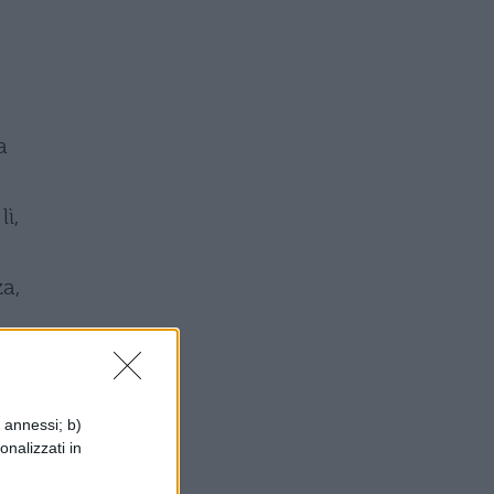
a
ì,
a,
i annessi; b)
onalizzati in