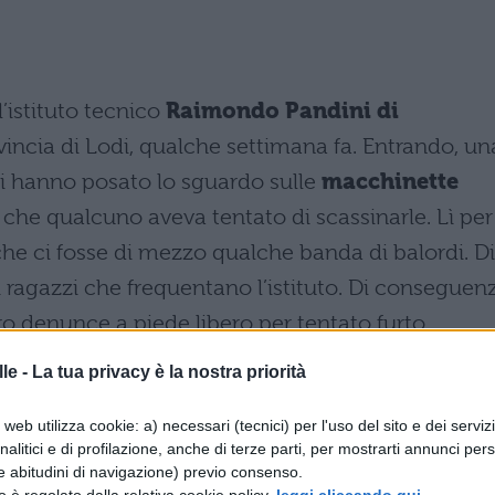
’istituto tecnico
Raimondo Pandini di
ovincia di Lodi, qualche settimana fa. Entrando, un
ici hanno posato lo sguardo sulle
macchinette
che qualcuno aveva tentato di scassinarle. Lì per l
he ci fosse di mezzo qualche banda di balordi. Di
 ragazzi che frequentano l’istituto. Di conseguenz
ro denunce a piede libero per tentato furto
tanti studenti, tutti sono rimasti un po’ a bocca
le -
La tua privacy è la nostra priorità
web utilizza cookie: a) necessari (tecnici) per l'uso del sito e dei serviz
 “Non intendiamo rilasciare alcuna dichiarazione
analitici e di profilazione, anche di terze parti, per mostrarti annunci pers
e abitudini di navigazione) previo consenso.
o alle autorità competenti”, è stato l’amaro