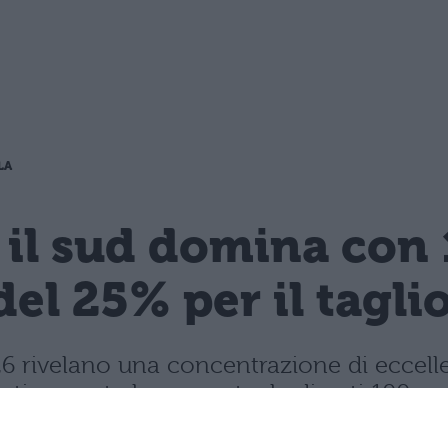
LA
 il sud domina con 
del 25% per il tagli
 2026 rivelano una concentrazione di ecce
rasticamente la percentuale di voti 100.