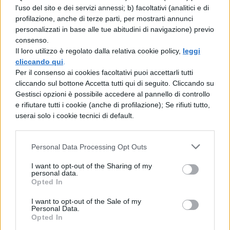
l'uso del sito e dei servizi annessi; b) facoltativi (analitici e di
contrazioni preoccupanti. La
Sardegna
profilazione, anche di terze parti, per mostrarti annunci
personalizzati in base alle tue abitudini di navigazione) previo
subisce il calo più drastico con oltre il 40%
consenso.
in meno, passando da più di 800 a meno di
Il loro utilizzo è regolato dalla relativa cookie policy,
leggi
cliccando qui
.
500 domande.
Per il consenso ai cookies facoltativi puoi accettarli tutti
cliccando sul bottone Accetta tutti qui di seguito. Cliccando su
Il
Veneto
arretra del 17%, la
Toscana
del
Gestisci opzioni è possibile accedere al pannello di controllo
19%, mentre il
Lazio
registra una flessione
e rifiutare tutti i cookie (anche di profilazione); Se rifiuti tutto,
userai solo i cookie tecnici di default.
del 19,5% nonostante coinvolga quattro
università.
Personal Data Processing Opt Outs
Le strategie di selezione
I want to opt-out of the Sharing of my
personal data.
Opted In
Il rapporto domande/posti continua a
I want to opt-out of the Sale of my
determinare una competizione significativa
Personal Data.
Opted In
in specifiche aree geografiche e classi di