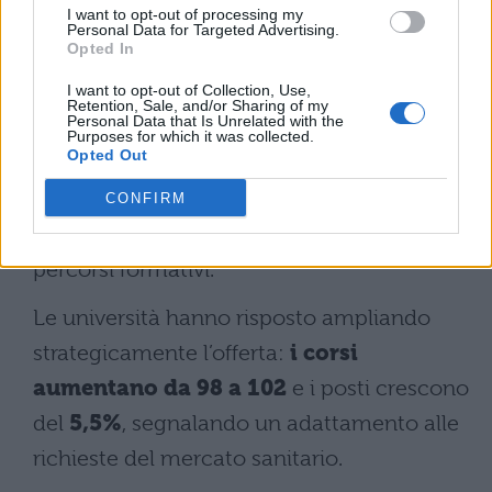
I want to opt-out of processing my
laurea. In
Infermieristica-Ostetricia
il
Personal Data for Targeted Advertising.
Opted In
rapporto supera ancora
4 candidati per
ogni posto disponibile
, con picchi
I want to opt-out of Collection, Use,
Retention, Sale, and/or Sharing of my
Personal Data that Is Unrelated with the
particolarmente elevati in Campania dove
Purposes for which it was collected.
Opted Out
raggiunge
4,5 domande per posto
.
Questa pressione selettiva riflette
CONFIRM
l’attrattività persistente di determinati
percorsi formativi.
Le università hanno risposto ampliando
strategicamente l’offerta:
i corsi
aumentano da 98 a 102
e i posti crescono
del
5,5%
, segnalando un adattamento alle
richieste del mercato sanitario.