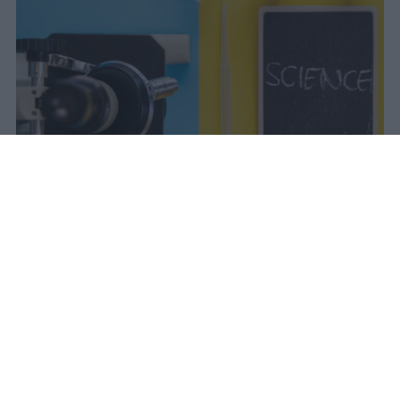
vincenzo
Pubblicato il 7 ago 2026
Il Ministro dell’Università e della Ricerca,
Anna Maria Bernini, ha firmato il decreto
che approva la graduatoria del Programma
Rita Levi Montalcini, un’iniziativa strategica
destinata a rafforzare la capacità di