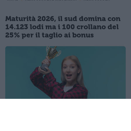
Maturità 2026, il sud domina con
14.123 lodi ma i 100 crollano del
25% per il taglio ai bonus
I dati ufficiali della Maturità 2026