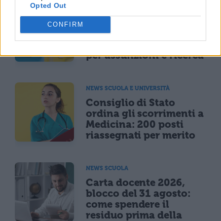
Opted Out
NEWS SCUOLA E UNIVERSITÀ
Programma Rita Levi
CONFIRM
Montalcini, 54 vincitori
selezionati: 25,5 milioni
per assunzioni e ricerca
NEWS SCUOLA E UNIVERSITÀ
Consiglio di Stato
ordina gli scorrimenti a
Medicina: 200 posti
riassegnati per merito
NEWS SCUOLA
Carta docente 2026,
blocco del 31 agosto:
come spendere il
residuo prima della