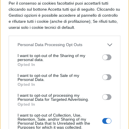
Per il consenso ai cookies facoltativi puoi accettarli tutti
cliccando sul bottone Accetta tutti qui di seguito. Cliccando su
Gestisci opzioni è possibile accedere al pannello di controllo
e rifiutare tutti i cookie (anche di profilazione); Se rifiuti tutto,
userai solo i cookie tecnici di default.
Personal Data Processing Opt Outs
I want to opt-out of the Sharing of my
personal data.
Opted In
TI POTREBBE INTERESSARE
I want to opt-out of the Sale of my
Personal Data.
MATURITÀ
Opted In
Maturità 2026, il sud
domina con 14.123 lodi
I want to opt-out of processing my
Personal Data for Targeted Advertising.
ma i 100 crollano del
Opted In
25% per il taglio ai
bonus
I want to opt-out of Collection, Use,
Retention, Sale, and/or Sharing of my
Personal Data that Is Unrelated with the
Purposes for which it was collected.