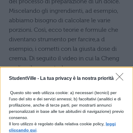
del processo di preparazione di un dolce.
Miscelando gli ingrendienti, ad esempio,
abbiamo bisogno di calcolare le varie
porzioni. Così, ecco teorie e formule che
diventano strumento per farcire,a d
esempio, i cornetti con la giusta dose di
crema. Di seguito il video in cui la Cheng
esplica il suo metodo.
StudentVille -
La tua privacy è la nostra priorità
Questo sito web utilizza cookie: a) necessari (tecnici) per
l'uso del sito e dei servizi annessi; b) facoltativi (analitici e di
profilazione, anche di terze parti, per mostrarti annunci
personalizzati in base alle tue abitudini di navigazione) previo
consenso.
Il loro utilizzo è regolato dalla relativa cookie policy,
leggi
cliccando qui
.