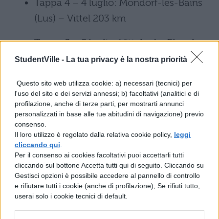
Tappa 4 – 4 luglio: Mondorf-les-Bains
(Lus) – Vittel 203 km
Tappa 5 – 5 luglio: Vittel – La Planche
des Belles Filles 160 km
StudentVille -
La tua privacy è la nostra priorità
Tappa 6 – 6 luglio: Vesoul – Troyes 216
Questo sito web utilizza cookie: a) necessari (tecnici) per
l'uso del sito e dei servizi annessi; b) facoltativi (analitici e di
km
profilazione, anche di terze parti, per mostrarti annunci
personalizzati in base alle tue abitudini di navigazione) previo
Tappa 7 – 7 luglio: Troyes – Nuits-
consenso.
Il loro utilizzo è regolato dalla relativa cookie policy,
leggi
Saint-Georges 214 km
cliccando qui
.
Per il consenso ai cookies facoltativi puoi accettarli tutti
Tappa 8 – 8 luglio: Dole – Les Rousses
cliccando sul bottone Accetta tutti qui di seguito. Cliccando su
Gestisci opzioni è possibile accedere al pannello di controllo
187 km
e rifiutare tutti i cookie (anche di profilazione); Se rifiuti tutto,
userai solo i cookie tecnici di default.
Tappa 9 – 9 luglio: Nantua –
Chambéry 181 km