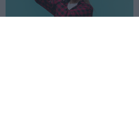
I dati ufficiali della Maturità 2026
rivelano una concentrazione di
eccellenze al sud, con Campania,
Puglia e Sicilia in testa. Cala
drasticamente la percentuale di voti
100.
sniro
Pubblicato il 7 ago 2026
Il Ministero dell’Istruzione e del Merito ha
diffuso i dati ufficiali sugli esiti degli esami