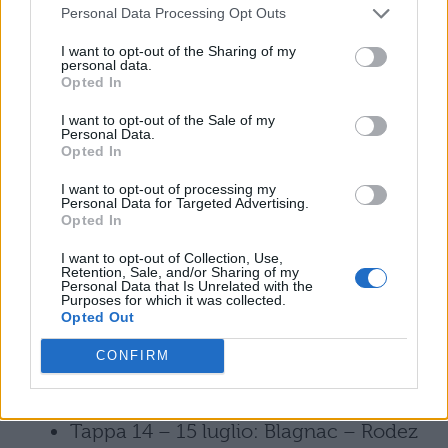
Personal Data Processing Opt Outs
Riposo
I want to opt-out of the Sharing of my
personal data.
Opted In
Tappa 10 – 11 luglio: Périgueux –
I want to opt-out of the Sale of my
Bergerac 178 km
Personal Data.
Opted In
Tappa 11 – 12 luglio: Eymet – Pau 202
I want to opt-out of processing my
Personal Data for Targeted Advertising.
km
Opted In
I want to opt-out of Collection, Use,
Tappa 12 – 13 luglio: Pau – Peyragudes
Retention, Sale, and/or Sharing of my
Personal Data that Is Unrelated with the
214 km
Purposes for which it was collected.
Opted Out
Tappa 13 – 14 luglio: Saint-Girons –
CONFIRM
Foix 100 km
Tappa 14 – 15 luglio: Blagnac – Rodez