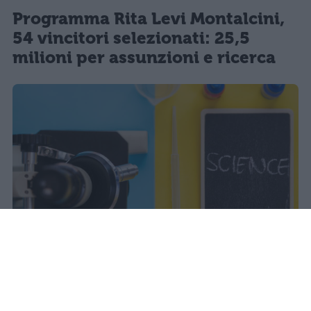
Programma Rita Levi Montalcini,
54 vincitori selezionati: 25,5
milioni per assunzioni e ricerca
Il Mur approva la graduatoria del
Programma Rita Levi Montalcini: 54
ricercatori internazionali assunti con