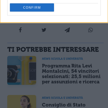
CONFIRM
Foto copertina via CorriereUniv
TI POTREBBE INTERESSARE
NEWS SCUOLA E UNIVERSITÀ
Programma Rita Levi
Montalcini, 54 vincitori
selezionati: 25,5 milioni
per assunzioni e ricerca
NEWS SCUOLA E UNIVERSITÀ
Consiglio di Stato