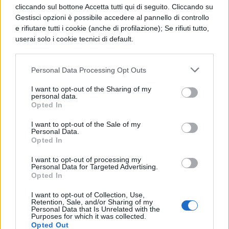
completa integrazione con la didattica
cliccando sul bottone Accetta tutti qui di seguito. Cliccando su
Gestisci opzioni è possibile accedere al pannello di controllo
attraverso tutti gli insegnamenti disponibili.
e rifiutare tutti i cookie (anche di profilazione); Se rifiuti tutto,
userai solo i cookie tecnici di default.
La piattaforma facilita l’interazione diretta
tra studenti e docenti, offrendo strumenti
Personal Data Processing Opt Outs
avanzati a costi contenuti. L’
approccio
I want to opt-out of the Sharing of my
etico
adottato, garantito dalla
personal data.
Opted In
collaborazione con Amazon Web Services e
Anthropic, assume particolare rilevanza in
I want to opt-out of the Sale of my
Personal Data.
Opted In
un contesto ancora privo di normative
specifiche, ponendo l’ateneo patavino
I want to opt-out of processing my
Personal Data for Targeted Advertising.
all’avanguardia nell’utilizzo responsabile
Opted In
dell’intelligenza artificiale in ambito
I want to opt-out of Collection, Use,
Retention, Sale, and/or Sharing of my
educativo.
Personal Data that Is Unrelated with the
Purposes for which it was collected.
Opted Out