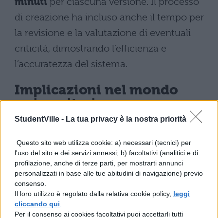
minuti
per ciascuna versione. Il processo
di creazione ha incluso anche il tempo per
la revisione e la valutazione di eventuali
criticità, dimostrando l’efficienza e
l’accuratezza del sistema.
Implicazioni nel mondo
universitario
StudentVille -
La tua privacy è la nostra priorità
L’
architettura tecnologica
sviluppata
Questo sito web utilizza cookie: a) necessari (tecnici) per
dall’
Università di Padova
rappresenta
l'uso del sito e dei servizi annessi; b) facoltativi (analitici e di
un’innovazione significativa nel panorama
profilazione, anche di terze parti, per mostrarti annunci
personalizzati in base alle tue abitudini di navigazione) previo
accademico italiano ed europeo. Il sistema,
consenso.
accessibile all’intera comunità universitaria
Il loro utilizzo è regolato dalla relativa cookie policy,
leggi
cliccando qui
.
di oltre 8.000 persone, permette una
Per il consenso ai cookies facoltativi puoi accettarli tutti