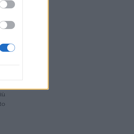
iù
to