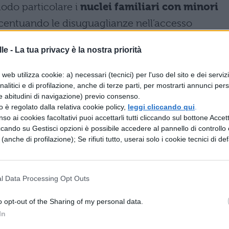
odo particolare i
nuclei familiari con minori
ccentuando le disuguaglianze nell’accesso
stione non si limita all’aspetto puramente monetar
le -
La tua privacy è la nostra priorità
blematica: da un lato l’erosione del risparmio
nell’indipendenza economica dei giovani che
web utilizza cookie: a) necessari (tecnici) per l'uso del sito e dei serviz
analitici e di profilazione, anche di terze parti, per mostrarti annunci pers
to del lavoro.
e abitudini di navigazione) previo consenso.
zzo è regolato dalla relativa cookie policy,
leggi cliccando qui
.
gresso nel mercato del lavoro
so ai cookies facoltativi puoi accettarli tutti cliccando sul bottone Accetta
ccando su Gestisci opzioni è possibile accedere al pannello di controllo e
e (anche di profilazione); Se rifiuti tutto, userai solo i cookie tecnici di def
 dei giovani italiani 25-29enni con istruzion
rmazione
, contro una media del 18,9% nei paesi
one mentre il 18,8% è fuori dalla forza lavoro,
l Data Processing Opt Outs
rispetto a Germania e Francia.
o opt-out of the Sharing of my personal data.
laurea si riflette poi nei bassi tassi
In