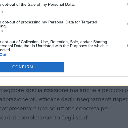
34enni.
o opt-out of the Sale of my Personal Data.
In
no il percorso universitario
to opt-out of processing my Personal Data for Targeted
ing.
In
i di laurea in Italia sono molteplici. Da un lato,
ali degli studenti
, come problemi economici o
o opt-out of Collection, Use, Retention, Sale, and/or Sharing
ersonal Data that Is Unrelated with the Purposes for which it
studi. Dall’altro, il sistema universitario stesso
lected.
Out
CONFIRM
a la
notevole crescita dei corsi di studio
rata soprattutto sulle lauree magistrali. Questa
 maggiore specializzazione ma anche a percorsi p
librazione più efficace degli insegnamenti rispet
e rappresentare una soluzione concreta per
ssari al completamento degli studi.