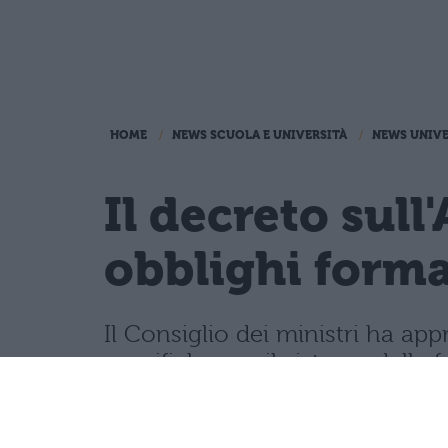
HOME
NEWS SCUOLA E UNIVERSITÀ
NEWS UNIVE
Il decreto sull
obblighi format
Il Consiglio dei ministri ha app
specifiche per il sistema della 