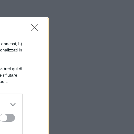
io,
i annessi; b)
onalizzati in
 tutti qui di
 rifiutare
ault.
e