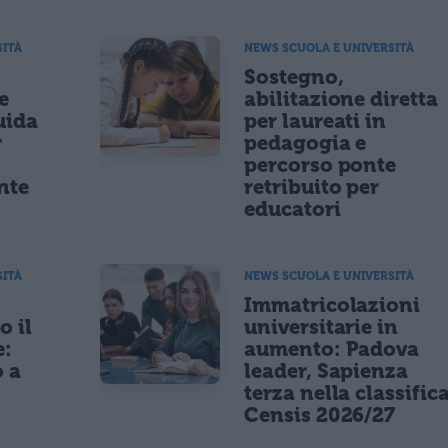
SITÀ
NEWS SCUOLA E UNIVERSITÀ
o
Sostegno,
e
abilitazione diretta
uida
per laureati in
r
pedagogia e
percorso ponte
nte
retribuito per
educatori
SITÀ
NEWS SCUOLA E UNIVERSITÀ
9
Immatricolazioni
o il
universitarie in
e:
aumento: Padova
o a
leader, Sapienza
terza nella classific
Censis 2026/27