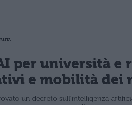
RSITÀ
'AI per università e 
ivi e mobilità dei 
rovato un decreto sull'intelligenza artifi
formazione superiore e della ricerca.