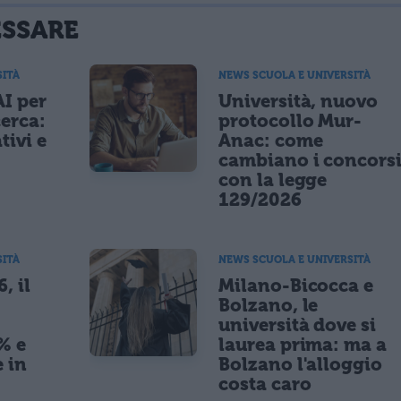
ESSARE
SITÀ
NEWS SCUOLA E UNIVERSITÀ
AI per
Università, nuovo
cerca:
protocollo Mur-
tivi e
Anac: come
cambiano i concors
con la legge
129/2026
SITÀ
NEWS SCUOLA E UNIVERSITÀ
, il
Milano-Bicocca e
Bolzano, le
università dove si
% e
laurea prima: ma a
 in
Bolzano l'alloggio
costa caro