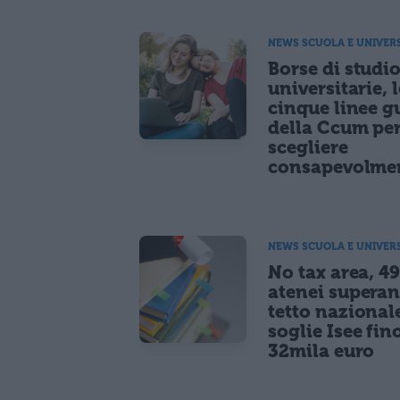
NEWS SCUOLA E UNIVER
Borse di studi
universitarie, l
cinque linee g
della Ccum pe
scegliere
consapevolme
NEWS SCUOLA E UNIVER
No tax area, 4
atenei superan
tetto nazional
soglie Isee fin
32mila euro