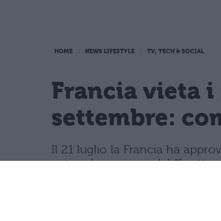
HOME
NEWS LIFESTYLE
TV, TECH & SOCIAL
Francia vieta i
settembre: com
Il 21 luglio la Francia ha appro
network, in vigore dal 1° sette