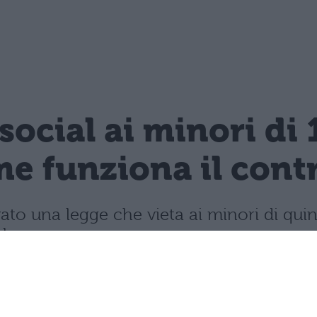
 social ai minori di 
e funziona il contro
vato una legge che vieta ai minori di quin
mbre.