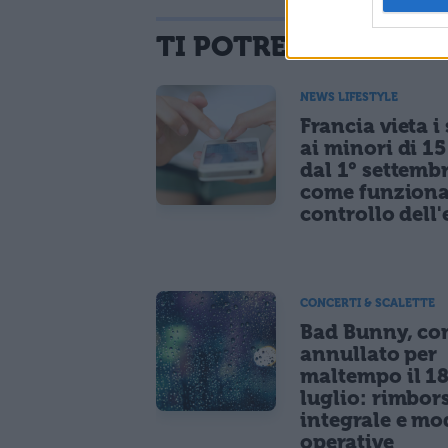
TI POTREBBE INTER
NEWS LIFESTYLE
Francia vieta i
ai minori di 1
dal 1° settemb
come funziona
controllo dell'
CONCERTI & SCALETTE
Bad Bunny, co
annullato per
maltempo il 1
luglio: rimbor
integrale e mo
operative