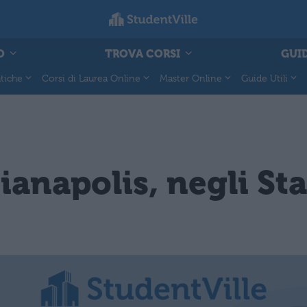
O
TROVA CORSI
GUID
tiche
Corsi di Laurea Online
Master Online
Guide Utili
anapolis, negli Sta