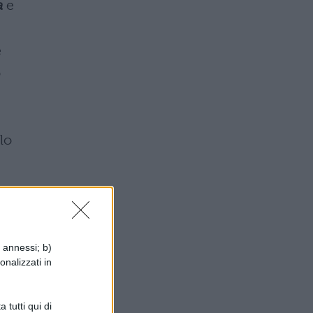
a
e
e
o
lo
i annessi; b)
onalizzati in
 tutti qui di