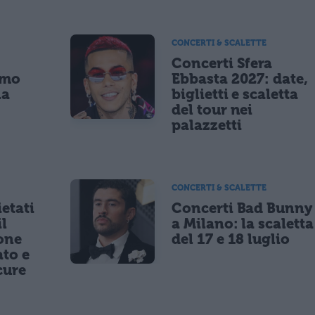
CONCERTI & SCALETTE
Concerti Sfera
imo
Ebbasta 2027: date,
la
biglietti e scaletta
a
del tour nei
palazzetti
CONCERTI & SCALETTE
etati
Concerti Bad Bunny
il
a Milano: la scaletta
one
del 17 e 18 luglio
to e
cure