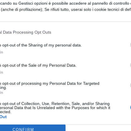
ccando su Gestisci opzioni è possibile accedere al pannello di controllo e
versi tipi di cucine.
e (anche di profilazione); Se rifiuti tutto, userai solo i cookie tecnici di def
 diversi mezzi; si può noleggiare una macchina s
lla città. Ci si sposta anche molto bene con i mezz
l Data Processing Opt Outs
o tutta la città.
o opt-out of the Sharing of my personal data.
vole soprattutto da settembre a dicembre, o duran
In
da marzo ad aprile. D’estate il clima è molto cal
o opt-out of the Sale of my Personal Data.
In
ono presenti diversi locali, pub, cinema, teatri e
to opt-out of processing my Personal Data for Targeted
ing.
ncerti.
In
o opt-out of Collection, Use, Retention, Sale, and/or Sharing
ono operativi voli diretti dall’Italia. E’ necessario
ersonal Data that Is Unrelated with the Purposes for which it
lected.
mericane, volando con la Delta Air Lines, la
Out
es.
CONFIRM