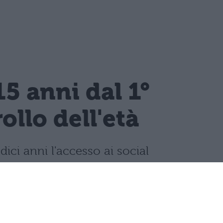
15 anni dal 1°
llo dell'età
dici anni l'accesso ai social