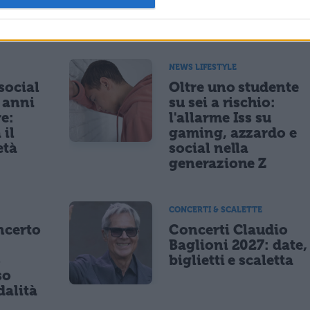
ESSARE
NEWS LIFESTYLE
 social
Oltre uno studente
5 anni
su sei a rischio:
re:
l'allarme Iss su
 il
gaming, azzardo e
età
social nella
generazione Z
CONCERTI & SCALETTE
ncerto
Concerti Claudio
Baglioni 2027: date,
8
biglietti e scaletta
so
dalità