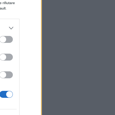
 rifiutare
ault.
ia
i
te
do