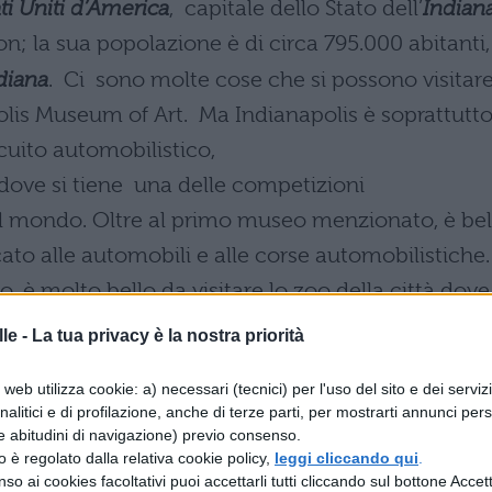
ati Uniti d’America
, capitale dello Stato dell’
Indian
; la sua popolazione è di circa 795.000 abitanti,
diana
. Ci sono molte cose che si possono visitar
polis Museum of Art. Ma Indianapolis è soprattutt
cuito automobilistico,
dove si tiene una delle competizioni
l mondo. Oltre al primo museo menzionato, è bel
ato alle automobili e alle corse automobilistiche.
o, è molto bello da visitare lo zoo della città dove
ssieme allo zoo merita una visita anche l’acquario
le -
La tua privacy è la nostra priorità
ù belli all’interno dell’acquario, è lo
web utilizza cookie: a) necessari (tecnici) per l'uso del sito e dei serviz
iù belli del mondo.
analitici e di profilazione, anche di terze parti, per mostrarti annunci pers
e abitudini di navigazione) previo consenso.
ericana, nel senso di classici fast food con
zzo è regolato dalla relativa cookie policy,
leggi cliccando qui
.
i sono comunque anche ristoranti, sia nel centro
so ai cookies facoltativi puoi accettarli tutti cliccando sul bottone Accetta