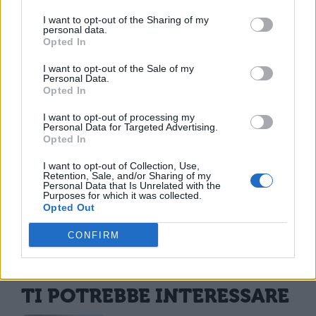
vivace; sono presenti tante birrerie,
I want to opt-out of the Sharing of my
personal data.
discoteche e locali di ogni tipo.
Opted In
I want to opt-out of the Sale of my
Per arrivare ad
Innsbruck
si arriva anche in
Personal Data.
Opted In
aereo, presso l’aeroporto internazionale,
che è di modeste dimensioni, l’Innsbruck-
I want to opt-out of processing my
Personal Data for Targeted Advertising.
Kranebitten. E’ presente un solo terminal, e
Opted In
ci sono collegamenti con autobus e taxi
I want to opt-out of Collection, Use,
Retention, Sale, and/or Sharing of my
per la città.
Personal Data that Is Unrelated with the
Purposes for which it was collected.
Opted Out
CONFIRM
TI POTREBBE INTERESSARE