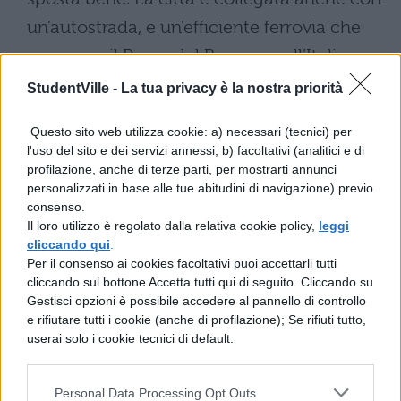
un’autostrada, e un’efficiente ferrovia che
passa per il Passo del Brennero all’Italia, e
collega il resto dell’
Austria
e della
StudentVille -
La tua privacy è la nostra priorità
Germania. I mezzi pubblici della città sono
Questo sito web utilizza cookie: a) necessari (tecnici) per
autobus, tram e filobus.
l'uso del sito e dei servizi annessi; b) facoltativi (analitici e di
profilazione, anche di terze parti, per mostrarti annunci
Il clima della città non è particolarmente
personalizzati in base alle tue abitudini di navigazione) previo
consenso.
caldo; la temperatura media è di circa 10
Il loro utilizzo è regolato dalla relativa cookie policy,
leggi
°C. I mesi più caldi per visitare la città sono
cliccando qui
.
Per il consenso ai cookies facoltativi puoi accettarli tutti
quelli estivi di luglio ed agosto, dove la
cliccando sul bottone Accetta tutti qui di seguito. Cliccando su
temperatura media raggiunge 18 gradi. I
Gestisci opzioni è possibile accedere al pannello di controllo
e rifiutare tutti i cookie (anche di profilazione); Se rifiuti tutto,
mesi più freddi che sono quelli da evitare
userai solo i cookie tecnici di default.
sono Dicembre e Gennaio.
La vita notturna di
Innsbruck
è abbastanza
Personal Data Processing Opt Outs