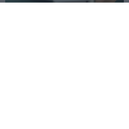
Il 21 luglio la Francia ha approvato
una legge che vieta ai minori di
quindici anni l'accesso ai social
network, in vigore dal 1° settembre.
Redazione Studentville
Pubblicato il 29 lug 2026
Il 21 luglio la Francia ha approvato una
legge che
vieta ai minori di quindici
anni l’accesso ai servizi di social
networking online forniti da
piattaforme digitali
. La norma entra in