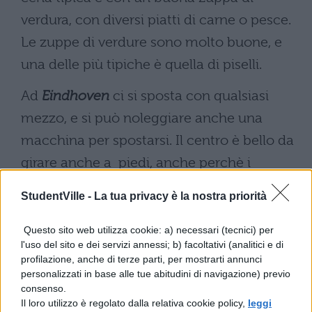
verdura, con diversi piatti di carne o pesce.
Le zuppe di verdure sono molto buone, e
una delle più tipiche è quella di piselli.
Ad
Eindhoven
ci si sposta con qualsiasi
mezzo, e si può noleggiare anche una
macchina per spostarsi. Il centro è bello da
girare anche a piedi, anche perchè i
servizi pubblici come gli autobus,
StudentVille -
La tua privacy è la nostra priorità
funzionano molto bene.
Questo sito web utilizza cookie: a) necessari (tecnici) per
Per visitare
Eindhoven
il periodo migliore è
l'uso del sito e dei servizi annessi; b) facoltativi (analitici e di
durante la primavera, nei mesi di maggio e
profilazione, anche di terze parti, per mostrarti annunci
personalizzati in base alle tue abitudini di navigazione) previo
giugno. In alternativa è meglio visitare la
consenso.
Il loro utilizzo è regolato dalla relativa cookie policy,
leggi
città in estate nei mesi