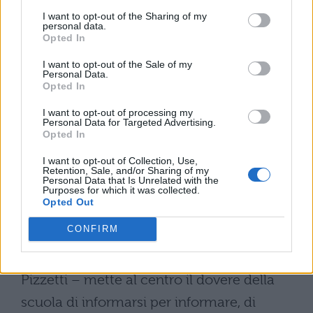
sul piano giuridico e produrre richieste di
I want to opt-out of the Sharing of my
personal data.
risarcimento del danno. I ragazzi possono
Opted In
anche dire ‘life is now’ – ha aggiunto il
I want to opt-out of the Sale of my
Personal Data.
ministro citando un popolare slogan –
Opted In
purche’ sappiano che ‘life is now’
I want to opt-out of processing my
comprende anche le multe”. ”E non si
Personal Data for Targeted Advertising.
Opted In
dimentichi – ha aggiunto Pizzetti – che
I want to opt-out of Collection, Use,
quel che va su un blog ci resta. Una recente
Retention, Sale, and/or Sharing of my
Personal Data that Is Unrelated with the
ricerca inglese ha tuttavia rivelato che il
Purposes for which it was collected.
Opted Out
70% dei giovani intervistati vorrebbe
CONFIRM
cancellare le immagini che ha messo in
rete. Questa circolare – ha proseguito
Pizzetti – mette al centro il dovere della
scuola di informarsi per informare, di