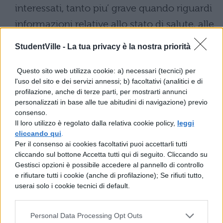
interessati, tanto piu’ grave quando riguardi
informazioni relative allo stato di salute, alle
convinzioni religiose, politiche, sindacali o
StudentVille -
La tua privacy è la nostra priorità
altri dati sensibili. A stabilire le regole ci
sono innanzitutto il codice per la
Questo sito web utilizza cookie: a) necessari (tecnici) per
l'uso del sito e dei servizi annessi; b) facoltativi (analitici e di
protezione dei dati personali, poi le
profilazione, anche di terze parti, per mostrarti annunci
personalizzati in base alle tue abitudini di navigazione) previo
pronunce del Garante, lo Statuto degli
consenso.
studenti, ma anche il codice civile (”abuso
Il loro utilizzo è regolato dalla relativa cookie policy,
leggi
cliccando qui
.
dell’immagine altrui”) e quello penale
Per il consenso ai cookies facoltativi puoi accettarli tutti
(”pubblicazioni oscene”). ”E’ bene che i
cliccando sul bottone Accetta tutti qui di seguito. Cliccando su
Gestisci opzioni è possibile accedere al pannello di controllo
nostri studenti – ha osservato Fioroni –
e rifiutare tutti i cookie (anche di profilazione); Se rifiuti tutto,
siano informati sul corretto uso dei filmati e
userai solo i cookie tecnici di default.
delle foto via telefonino. E sappiano anche
che i loro gesti possono avere conseguenze
Personal Data Processing Opt Outs