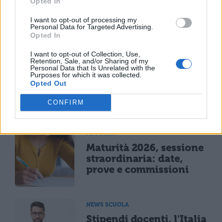
Opted In
I want to opt-out of processing my
Personal Data for Targeted Advertising.
NEWS SCUOLA
Opted In
Valditara annuncia
I want to opt-out of Collection, Use,
assicurazione sanitaria
Retention, Sale, and/or Sharing of my
gratuita per docenti e
Personal Data that Is Unrelated with the
Purposes for which it was collected.
mille assunzioni per
Opted Out
insegnare l'italiano agli
stranieri
CONFIRM
MATURITÀ
Maturità 2026, sessione
straordinaria: date,
prove e commissioni
NEWS SCUOLA
Stipendi docenti, l'Italia