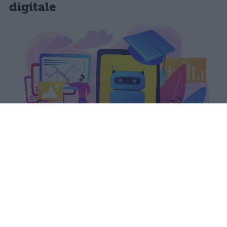
digitale
Il PIAO 2026-2028 del Ministero
dell'Istruzione colloca la formazione
continua tra le priorità strategiche,
garantendo a docenti e ATA almeno
40 ore annue.