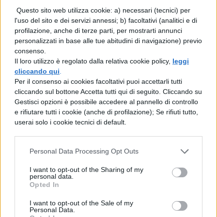
Questo sito web utilizza cookie: a) necessari (tecnici) per
l'uso del sito e dei servizi annessi; b) facoltativi (analitici e di
profilazione, anche di terze parti, per mostrarti annunci
personalizzati in base alle tue abitudini di navigazione) previo
consenso.
TI POTREBBE INTERESSARE
Il loro utilizzo è regolato dalla relativa cookie policy,
leggi
cliccando qui
.
NEWS SCUOLA
Per il consenso ai cookies facoltativi puoi accettarli tutti
cliccando sul bottone Accetta tutti qui di seguito. Cliccando su
Formazione docenti e
Gestisci opzioni è possibile accedere al pannello di controllo
ATA, il PIAO 2026-2028
e rifiutare tutti i cookie (anche di profilazione); Se rifiuti tutto,
fissa minimo 40 ore
userai solo i cookie tecnici di default.
annue e punta sulla
didattica digitale
Personal Data Processing Opt Outs
I want to opt-out of the Sharing of my
NEWS SCUOLA E UNIVERSITÀ
personal data.
Il decreto sull'AI per
Opted In
università e ricerca:
obblighi formativi e
I want to opt-out of the Sale of my
Personal Data.
mobilità dei ricercatori