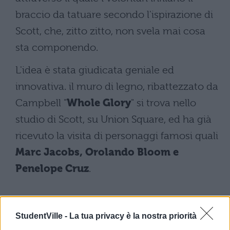
braccio da tatuare secondo l'ispirazione di
Scott, che, zitto zitto, non svela mai cosa
sta componendo.
L'idea è stata giudicata geniale ed
innovativa. il muro di legno, ribattezzato da
Campbell "
Whole Glory
" si trova nello
studio di Scott, su Union Square, ed ha già
ricevuto la visita di personaggi famosi quali
Marc Jacobs, Orolando Bloom e
Penelope Cruz
.
StudentVille -
La tua privacy è la nostra priorità