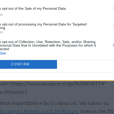
o opt-out of the Sale of my Personal Data.
In
to opt-out of processing my Personal Data for Targeted
ing.
icatore USB
che ti permette di caricare i tuoi
In
he mentre hai lo zaino in spalla. È realizzato con
o opt-out of Collection, Use, Retention, Sale, and/or Sharing
ersonal Data that Is Unrelated with the Purposes for which it
i. La parte dove appoggia sulla schiena e gli
lected.
Out
questo modo riesce a distribuire uniformemente il
tempo senza sforzo. Potrai scegliere tra diverse
CONFIRM
lo è quella con il maggiore sconto.
n” url=”https://www.amazon.it/dp/B074KV9TT4″
 su Amazon”]
erta imperdibile e fai il colpaccio. Vai subito su
da viaggio Matein a soli 34,99 euro
, invece che 39