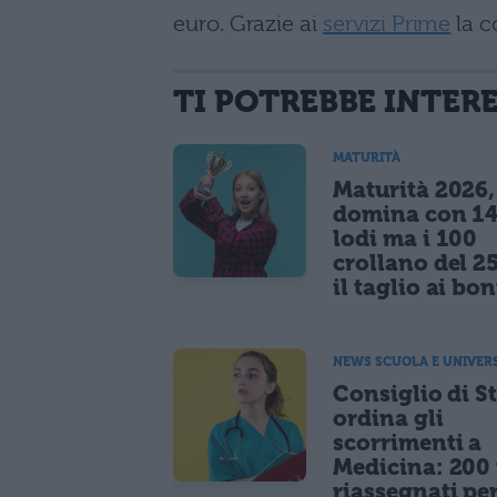
euro. Grazie ai
servizi Prime
la c
TI POTREBBE INTER
MATURITÀ
Maturità 2026, 
domina con 14
lodi ma i 100
crollano del 2
il taglio ai bo
NEWS SCUOLA E UNIVER
Consiglio di S
ordina gli
scorrimenti a
Medicina: 200 
riassegnati pe