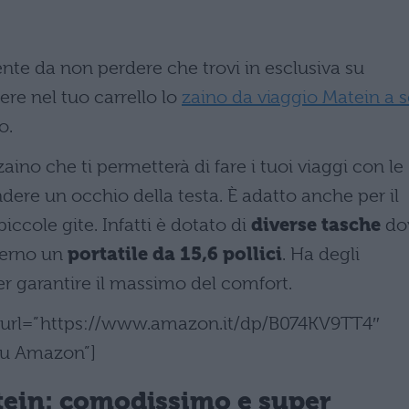
nte da non perdere che trovi in esclusiva su
re nel tuo carrello lo
zaino da viaggio Matein a s
o.
no che ti permetterà di fare i tuoi viaggi con le
re un occhio della testa. È adatto anche per il
piccole gite. Infatti è dotato di
diverse tasche
do
nterno un
portatile da 15,6 pollici
. Ha degli
per garantire il massimo del comfort.
n” url=”https://www.amazon.it/dp/B074KV9TT4″
 su Amazon”]
tein: comodissimo e super