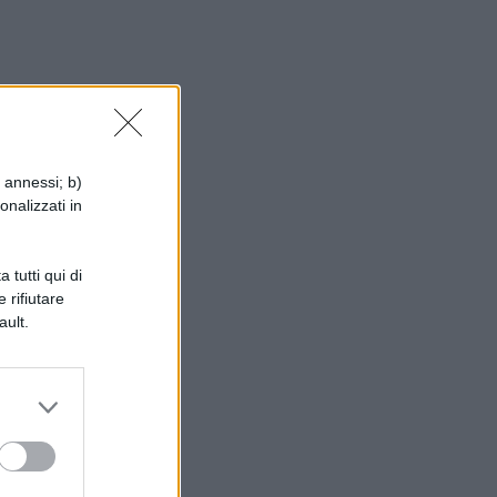
te
i annessi; b)
onalizzati in
i
 tutti qui di
 rifiutare
ault.