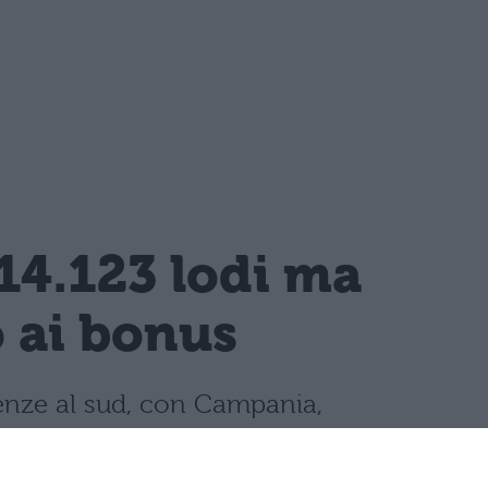
14.123 lodi ma
o ai bonus
llenze al sud, con Campania,