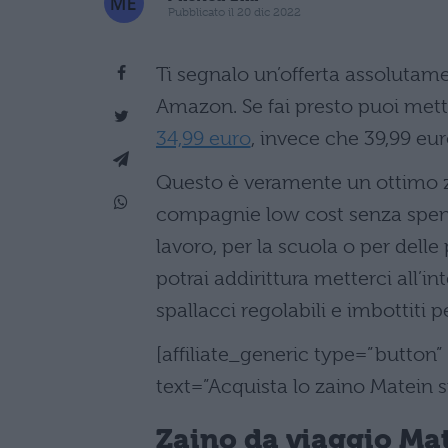
Pubblicato il 20 dic 2022
Ti segnalo un’offerta assolutame
Amazon. Se fai presto puoi mette
34,99 euro
, invece che 39,99 eur
Questo è veramente un ottimo zai
compagnie low cost senza spende
lavoro, per la scuola o per delle 
potrai addirittura metterci all’i
spallacci regolabili e imbottiti 
[affiliate_generic type=”butto
text=”Acquista lo zaino Matein
Zaino da viaggio Ma