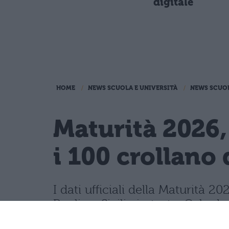
digitale
HOME
NEWS SCUOLA E UNIVERSITÀ
NEWS SCUO
Maturità 2026,
i 100 crollano 
I dati ufficiali della Maturità
Puglia e Sicilia in testa. Cala d