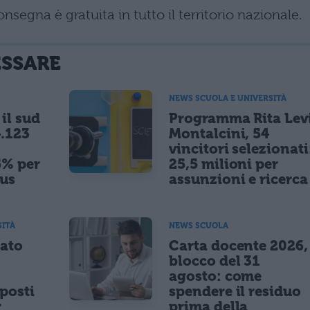
onsegna è gratuita in tutto il territorio nazionale.
ESSARE
NEWS SCUOLA E UNIVERSITÀ
il sud
Programma Rita Lev
.123
Montalcini, 54
vincitori selezionati
5% per
25,5 milioni per
nus
assunzioni e ricerca
SITÀ
NEWS SCUOLA
tato
Carta docente 2026,
blocco del 31
agosto: come
posti
spendere il residuo
r
prima della