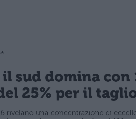
LA
 il sud domina con 
del 25% per il tagli
 2026 rivelano una concentrazione di ecce
rasticamente la percentuale di voti 100.