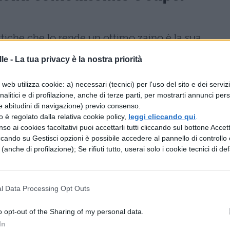
tiche che lo rende un ottimo zaino è la sua
 diverse tasche di cui dispone che ti permettono
le -
La tua privacy è la nostra priorità
o che vuoi. La
tasca centrale è ampia
e ti consen
web utilizza cookie: a) necessari (tecnici) per l'uso del sito e dei serviz
stiti. La tasca posteriore è dotata di uno
analitici e di profilazione, anche di terze parti, per mostrarti annunci pers
pollici. Mentre quella sul davanti e più piccola e c
e abitudini di navigazione) previo consenso.
zzo è regolato dalla relativa cookie policy,
leggi cliccando qui
.
tori.
so ai cookies facoltativi puoi accettarli tutti cliccando sul bottone Accetta
ccando su Gestisci opzioni è possibile accedere al pannello di controllo e
e (anche di profilazione); Se rifiuti tutto, userai solo i cookie tecnici di def
l Data Processing Opt Outs
o opt-out of the Sharing of my personal data.
In