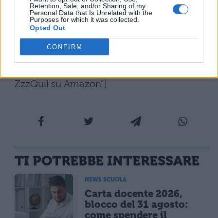
l’
integratore naturale ZzzQuil a soli
Retention, Sale, and/or Sharing of my
Personal Data that Is Unrelated with the
19,99 euro
, anziché 29,49 euro.
Purposes for which it was collected.
Opted Out
[affiliate_generic type=”button”
CONFIRM
url=”https://www.amazon.it/dp/B09G748X
HP/” text=”Acquista l’integratore naturale
ZzzQuil su Amazon”]
TI POTREBBE INTERESSARE
NEWS SCUOLA
Carta docente 2026,
blocco del 31 agosto:
come spendere il