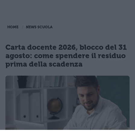
HOME
NEWS SCUOLA
Carta docente 2026, blocco del 31
agosto: come spendere il residuo
prima della scadenza