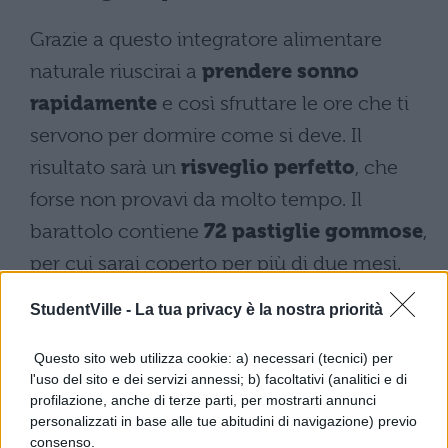
Grazie a questo integratore alimentare
naturale riuscirai a
prendere sonno
rapidamente
e così sfruttare le ore che ti
servono per dormire come si deve. Il
risultato sarà un
risveglio perfetto
, che
forse non provavi da molto tempo. Il
barattolo contiene
72 pastiglie gommose
,
per cui sarai coperto per più di due mesi.
StudentVille -
La tua privacy è la nostra priorità
Questo sito web utilizza cookie: a) necessari (tecnici) per
l'uso del sito e dei servizi annessi; b) facoltativi (analitici e di
profilazione, anche di terze parti, per mostrarti annunci
personalizzati in base alle tue abitudini di navigazione) previo
consenso.