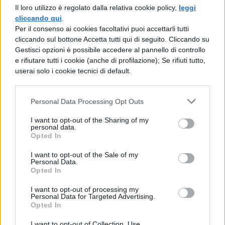
Il loro utilizzo è regolato dalla relativa cookie policy,
leggi
Ogni pastiglia contiene
1 mg di
cliccando qui
.
melatonina
, che aiuta ad addormentarsi il
Per il consenso ai cookies facoltativi puoi accettarli tutti
cliccando sul bottone Accetta tutti qui di seguito. Cliccando su
prima possibile. Poi contiene anche la
Gestisci opzioni è possibile accedere al pannello di controllo
vitamina B6
, la
valeriana,
la
camomilla
e
e rifiutare tutti i cookie (anche di profilazione); Se rifiuti tutto,
userai solo i cookie tecnici di default.
la
lavanda.
Non possiede aromi artificiali e
non causa dipendenza
. Puoi decidere tu
Personal Data Processing Opt Outs
quando è il caso di prendere una pastiglia.
I want to opt-out of the Sharing of my
Assumila circa
30 minuti prima
di andare
personal data.
Opted In
a dormire per avere un effetto strepitoso.
I want to opt-out of the Sale of my
Non c’è davvero tempo da perdere. In
Personal Data.
Opted In
questo momento puoi beneficiare di uno
I want to opt-out of processing my
sconto del 32%
. Per cui dirigiti subito su
Personal Data for Targeted Advertising.
Opted In
Amazon e
metti nel tuo carrello
I want to opt-out of Collection, Use,