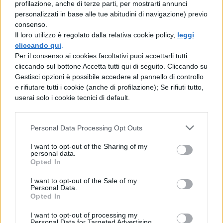
profilazione, anche di terze parti, per mostrarti annunci
al mondo: le immagini potrebbero
personalizzati in base alle tue abitudini di navigazione) previo
rovinare i vostri sogni per qualche
consenso.
Il loro utilizzo è regolato dalla relativa cookie policy,
leggi
settimana.
cliccando qui
.
Per il consenso ai cookies facoltativi puoi accettarli tutti
Il tuo ex – o il suo partner:
la gelosia
cliccando sul bottone Accetta tutti qui di seguito. Cliccando su
Gestisci opzioni è possibile accedere al pannello di controllo
o la semplice curiosità in questi può
e rifiutare tutti i cookie (anche di profilazione); Se rifiuti tutto,
essere cattiva consigliera. Oltre a
userai solo i cookie tecnici di default.
Facebook, infatti, anche Google ci può
fornire informazioni importanti
Personal Data Processing Opt Outs
riguardo ai nostri ex o ai loro
I want to opt-out of the Sharing of my
personal data.
compagni: dettagli come per esempio
Opted In
il viaggio sempre sognato insieme che
I want to opt-out of the Sale of my
Personal Data.
potrebbero colpirci duramente allo
Opted In
stomaco, oppure paragoni estetici non
I want to opt-out of processing my
sempre a nostro favore.
Personal Data for Targeted Advertising.