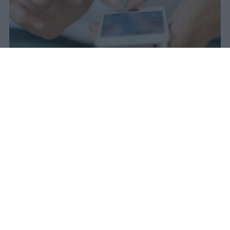
Il 21 luglio la Francia ha approvato
una legge che vieta ai minori di
quindici anni l'accesso ai social
network, in vigore dal 1° settembre.
Redazione Studentville
Pubblicato il 29 lug 2026
Il 21 luglio la Francia ha approvato una
legge che
vieta ai minori di quindici