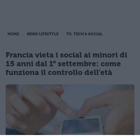
HOME
NEWS LIFESTYLE
TV, TECH & SOCIAL
Francia vieta i social ai minori di
15 anni dal 1° settembre: come
funziona il controllo dell'età