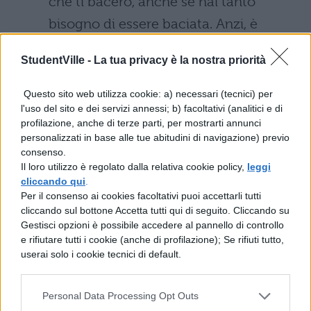
che ti bacerò, anche se hai tanto
bisogno di essere baciata. Anzi, è
questo che non va in te. Dovresti
StudentVille -
La tua privacy è la nostra priorità
essere baciata spesso, e da qualcuno
che sappia come fare”.
Questo sito web utilizza cookie: a) necessari (tecnici) per
l'uso del sito e dei servizi annessi; b) facoltativi (analitici e di
profilazione, anche di terze parti, per mostrarti annunci
6 – Se invece il vostro proposito è
personalizzati in base alle tue abitudini di navigazione) previo
quello di congedarvi per sempre dal
consenso.
Il loro utilizzo è regolato dalla relativa cookie policy,
leggi
vostro partner ecco le paroel del Bardo
cliccando qui
.
in Shakespeare in Love, dirette
Per il consenso ai cookies facoltativi puoi accettarli tutti
cliccando sul bottone Accetta tutti qui di seguito. Cliccando su
all'amata Viola che non potrà mai
Gestisci opzioni è possibile accedere al pannello di controllo
avere: “Tu non invecchierai mai per me,
e rifiutare tutti i cookie (anche di profilazione); Se rifiuti tutto,
userai solo i cookie tecnici di default.
né svanirai dalla memoria, né morirai”.
7 – Puntate alla semplicità dei classici?
Personal Data Processing Opt Outs