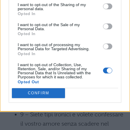
Non pensiamo ci sia niente di meglio
I want to opt-out of the Sharing of my
personal data.
della frase, riadattabile a piacere, alla
Opted In
base di Notting Hill: “Dopo tutto, non
I want to opt-out of the Sale of my
Personal Data.
sono che una ragazza che sta in piedi
Opted In
di fronte a un ragazzo, chiedendogli di
I want to opt-out of processing my
amarla”.
Personal Data for Targeted Advertising.
Opted In
8 – In cerca di perdono ma non
I want to opt-out of Collection, Use,
Retention, Sale, and/or Sharing of my
proprio disposti al pentimento? Citate
Personal Data that Is Unrelated with the
Purposes for which it was collected.
il vecchio ma sempre validissimo Love
Opted Out
Story del 1970: “L'amore significa non
CONFIRM
dover mai dire che ti dispiace”.
9 – Siete tipi ironici e volete confessare
il vostro amore senza scadere nel