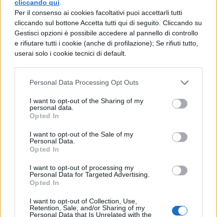
cliccando qui
.
Per il consenso ai cookies facoltativi puoi accettarli tutti
cliccando sul bottone Accetta tutti qui di seguito. Cliccando su
Gestisci opzioni è possibile accedere al pannello di controllo
e rifiutare tutti i cookie (anche di profilazione); Se rifiuti tutto,
8. La prof di storia
userai solo i cookie tecnici di default.
Personal Data Processing Opt Outs
I want to opt-out of the Sharing of my
personal data.
Opted In
9. L'ora di educazione fisica
I want to opt-out of the Sale of my
Personal Data.
Opted In
I want to opt-out of processing my
Personal Data for Targeted Advertising.
Opted In
10. E l'ora di educazione sessuale
I want to opt-out of Collection, Use,
Retention, Sale, and/or Sharing of my
Personal Data that Is Unrelated with the