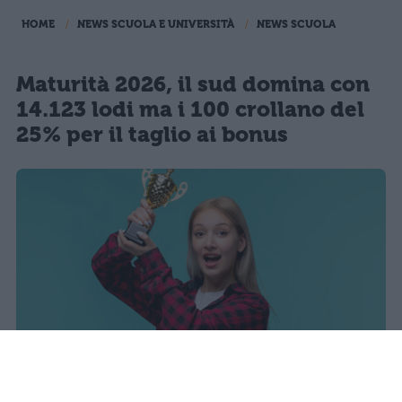
HOME
NEWS SCUOLA E UNIVERSITÀ
NEWS SCUOLA
Maturità 2026, il sud domina con
14.123 lodi ma i 100 crollano del
25% per il taglio ai bonus