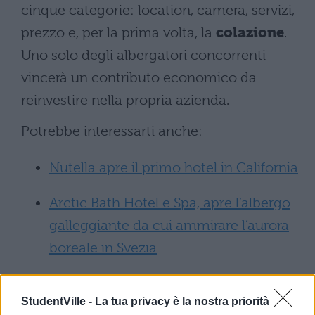
cinque categorie: location, camera, servizi,
prezzo e, per la prima volta, la
colazione
.
Uno solo degli albergatori concorrenti
vincerà un contributo economico da
reinvestire nella propria azienda.
Potrebbe interessarti anche:
Nutella apre il primo hotel in California
Arctic Bath Hotel e Spa, apre l’albergo
galleggiante da cui ammirare l’aurora
boreale in Svezia
Hard Rock in Florida: il primo enorme
StudentVille -
La tua privacy è la nostra priorità
hotel a forma di chitarra