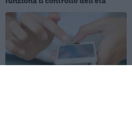
funziona il controllo dell'età
Il 21 luglio la Francia ha approvato
una legge che vieta ai minori di
quindici anni l'accesso ai social
network, in vigore dal 1° settembre.
Redazione Studentville