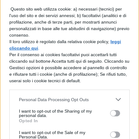
Questo sito web utilizza cookie: a) necessari (tecnici) per
Castello di Procopio in Umbria: l’hotel
l'uso del sito e dei servizi annessi; b) facoltativi (analitici e di
più di tendenza in zona Perugia (foto)
profilazione, anche di terze parti, per mostrarti annunci
personalizzati in base alle tue abitudini di navigazione) previo
consenso.
Trivial Pursuit Hotel, dove paghi i
Il loro utilizzo è regolato dalla relativa cookie policy,
leggi
servizi extra rispondendo alle domande
cliccando qui
.
Per il consenso ai cookies facoltativi puoi accettarli tutti
4 Hotel torna su Sky e Now:
cliccando sul bottone Accetta tutti qui di seguito. Cliccando su
Gestisci opzioni è possibile accedere al pannello di controllo
le dichiarazioni di Bruno
e rifiutare tutti i cookie (anche di profilazione); Se rifiuti tutto,
Barbieri
userai solo i cookie tecnici di default.
“Siamo partiti con una grande
Personal Data Processing Opt Outs
organizzazione per
lavorare in sicurezza
I want to opt-out of the Sharing of my
personal data.
e in questo Sky ci ha dato un validissimo e
Opted In
concreto auto – ha dichiarato lo stesso
I want to opt-out of the Sale of my
Barbieri, come riporta Sorrisi.com –
Personal Data.