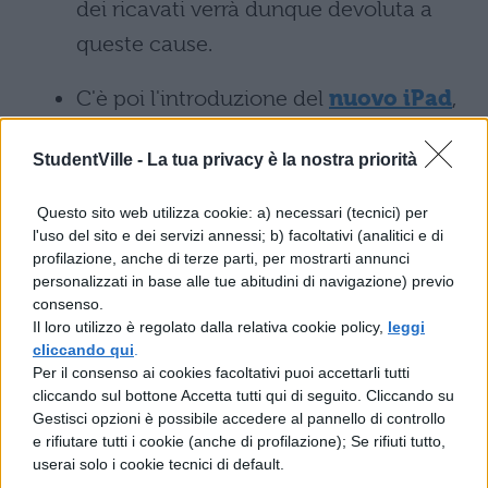
dei ricavati verrà dunque devoluta a
queste cause.
C'è poi l'introduzione del
nuovo iPad
,
che rinuncia a qualunque marchio e
StudentVille -
La tua privacy è la nostra priorità
denominazione per ritornare al
classico nome. Le caratteristiche
Questo sito web utilizza cookie: a) necessari (tecnici) per
includono uno schermo da 9,7 pollici,
l'uso del sito e dei servizi annessi; b) facoltativi (analitici e di
profilazione, anche di terze parti, per mostrarti annunci
memoria espandibile fino a 128 GB,
personalizzati in base alle tue abitudini di navigazione) previo
consenso.
processore A9, fotocamera a 8
Il loro utilizzo è regolato dalla relativa cookie policy,
leggi
Megapixel, Apple SIM virtuale e Touch
cliccando qui
.
Per il consenso ai cookies facoltativi puoi accettarli tutti
ID.
cliccando sul bottone Accetta tutti qui di seguito. Cliccando su
Gestisci opzioni è possibile accedere al pannello di controllo
La terza novità è rappresentata
e rifiutare tutti i cookie (anche di profilazione); Se rifiuti tutto,
dall'
applicazione Clips
, del tutto
userai solo i cookie tecnici di default.