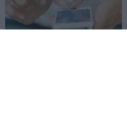
Il 21 luglio la Francia ha approvato
una legge che vieta ai minori di
quindici anni l'accesso ai social
network, in vigore dal 1° settembre.
Redazione Studentville
Pubblicato il 29 lug 2026
Il 21 luglio la Francia ha approvato una
legge che
vieta ai minori di quindici