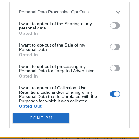
gratuita, che cerca di fare concorrenza
Personal Data Processing Opt Outs
a Snapchat ma soprattutto è un'utile
aggiunta alle possibilità offerte da
I want to opt-out of the Sharing of my
personal data.
social network come Twitter,
Opted In
Instagram e Facebook. La app infatti
I want to opt-out of the Sale of my
Personal Data.
aiuta a creare dei brevi video e
Opted In
sequenze di foto con possibilità di
I want to opt-out of processing my
Personal Data for Targeted Advertising.
ritocco, aggiunta di emoj, editing e
Opted In
aggiunta di musica.
I want to opt-out of Collection, Use,
Retention, Sale, and/or Sharing of my
Personal Data that Is Unrelated with the
Disponibile anche un
potenziamento
Purposes for which it was collected.
Opted Out
dell'iPhone SE
: le nuove versioni
passano a 32 e 128 GB rispettivamente:
CONFIRM
tra gli aggiornamenti anche la
fotocamera da 12 Megapixel con tanto