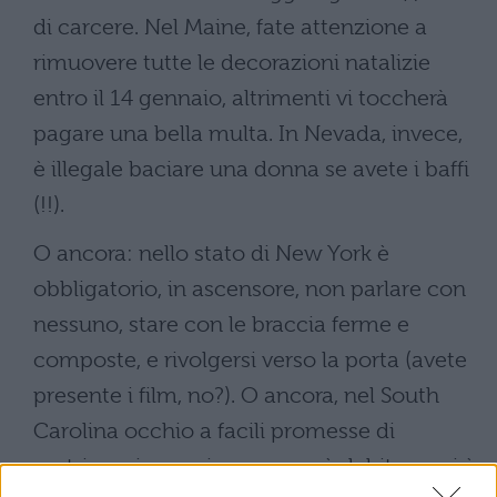
di carcere. Nel Maine, fate attenzione a
rimuovere tutte le decorazioni natalizie
entro il 14 gennaio, altrimenti vi toccherà
pagare una bella multa. In Nevada, invece,
è illegale baciare una donna se avete i baffi
(!!).
O ancora: nello stato di New York è
obbligatorio, in ascensore, non parlare con
nessuno, stare con le braccia ferme e
composte, e rivolgersi verso la porta (avete
presente i film, no?). O ancora, nel South
Carolina occhio a facili promesse di
matrimonio: ogni promessa è debito, anzi è