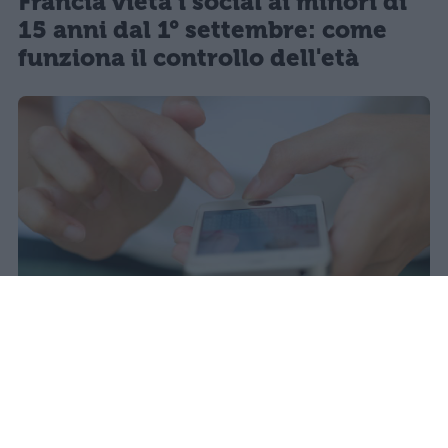
Francia vieta i social ai minori di
15 anni dal 1° settembre: come
funziona il controllo dell'età
Il 21 luglio la Francia ha approvato
una legge che vieta ai minori di
quindici anni l'accesso ai social