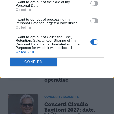
I want to opt-out of the Sale of my
NEWS LIFESTYLE
Personal Data.
Opted In
Oltre uno studente su
sei a rischio: l'allarme
I want to opt-out of processing my
Iss su gaming, azzardo
Personal Data for Targeted Advertising.
e social nella
Opted In
generazione Z
I want to opt-out of Collection, Use,
Retention, Sale, and/or Sharing of my
Personal Data that Is Unrelated with the
Purposes for which it was collected.
CONCERTI & SCALETTE
Opted Out
Bad Bunny, concerto
CONFIRM
annullato per maltempo
il 18 luglio: rimborso
integrale e modalità
operative
CONCERTI & SCALETTE
Concerti Claudio
Baglioni 2027: date,