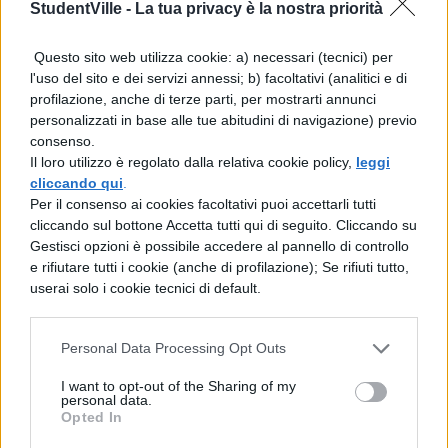
obbligo. Se promettete, dovrete sposarvi sul
StudentVille -
La tua privacy è la nostra priorità
serio!
Questo sito web utilizza cookie: a) necessari (tecnici) per
Foto |
Randy Pertiet
l'uso del sito e dei servizi annessi; b) facoltativi (analitici e di
profilazione, anche di terze parti, per mostrarti annunci
personalizzati in base alle tue abitudini di navigazione) previo
consenso.
Il loro utilizzo è regolato dalla relativa cookie policy,
leggi
cliccando qui
.
Per il consenso ai cookies facoltativi puoi accettarli tutti
cliccando sul bottone Accetta tutti qui di seguito. Cliccando su
TI POTREBBE INTERESSARE
Gestisci opzioni è possibile accedere al pannello di controllo
e rifiutare tutti i cookie (anche di profilazione); Se rifiuti tutto,
NEWS LIFESTYLE
userai solo i cookie tecnici di default.
Francia vieta i social ai
minori di 15 anni dal 1°
settembre: come
Personal Data Processing Opt Outs
funziona il controllo
I want to opt-out of the Sharing of my
dell'età
personal data.
Opted In