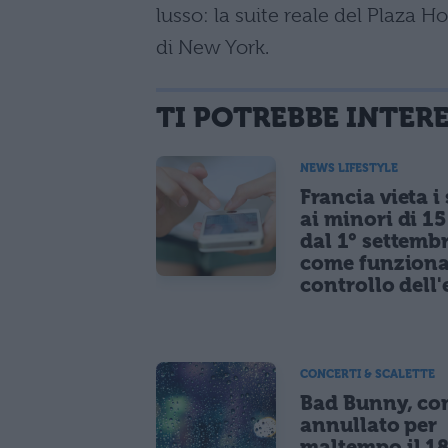
lusso: la suite reale del Plaza 
di New York.
TI POTREBBE INTER
NEWS LIFESTYLE
Francia vieta i
ai minori di 1
dal 1° settemb
come funziona
controllo dell'
CONCERTI & SCALETTE
Bad Bunny, co
annullato per
maltempo il 1