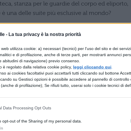
teca, stanza per le guardie del corpo ed eliporto,
e è una delle suite più esclusive al mondo?
 lusso nelle isole vergini britanniche
le -
La tua privacy è la nostra priorità
n’isola privata, Necker Island. Qui vi sono 6
web utilizza cookie: a) necessari (tecnici) per l'uso del sito e dei serviz
 dormire una notte in questo resort dovrete
analitici e di profilazione, anche di terze parti, per mostrarti annunci pers
e non più di 28 persone, pensate che il persona
e abitudini di navigazione) previo consenso.
zzo è regolato dalla relativa cookie policy,
leggi cliccando qui
.
iore agli ospiti: 60 operatori, anche i fenicotteri
so ai cookies facoltativi puoi accettarli tutti cliccando sul bottone Accetta
ccando su Gestisci opzioni è possibile accedere al pannello di controllo e
ovano ben 200. Fenicotteri e personale a parte, dir
e (anche di profilazione); Se rifiuti tutto, userai solo i cookie tecnici di def
maginate un bungalow tutto per voi con suite
l Data Processing Opt Outs
sort: hotel di lusso alle Bahamas
o opt-out of the Sharing of my personal data.
va su un’isola privata con 10 suite e sono tante 
In