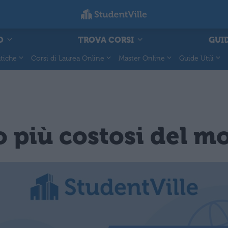
O
TROVA CORSI
GUID
tiche
Corsi di Laurea Online
Master Online
Guide Utili
so più costosi del 