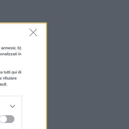
i annessi; b)
onalizzati in
le
 tutti qui di
 rifiutare
ei
ault.
le