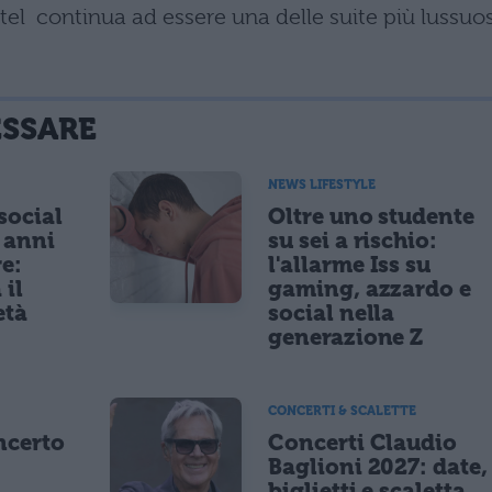
Hotel continua ad essere una delle suite più lussuo
ESSARE
NEWS LIFESTYLE
 social
Oltre uno studente
5 anni
su sei a rischio:
re:
l'allarme Iss su
 il
gaming, azzardo e
età
social nella
generazione Z
CONCERTI & SCALETTE
ncerto
Concerti Claudio
Baglioni 2027: date,
8
biglietti e scaletta