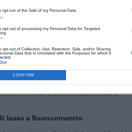
visitano: tra queste Sean Connery e Robert De Niro.
o opt-out of the Sale of my Personal Data.
 5 Jacuzzi, uno yacht lungo ben 30 metri, un cinem
In
pallavolo e due da tennis, si pagano 35.000 euro a
to opt-out of processing my Personal Data for Targeted
ing.
In
o opt-out of Collection, Use, Retention, Sale, and/or Sharing
 hotel di lusso a Las Vegas
ersonal Data that Is Unrelated with the Purposes for which it
lected.
Out
ner Sky Villa. Qui vi è una suite composta da 3
lati da un letto girevole grandissimo e da un
CONFIRM
manca il da fare: tra Spa, piscina e tavolo da pok
rantiti, c’è solo un piccolo dettaglio, bisogna
.
l di lusso a Buonconvento