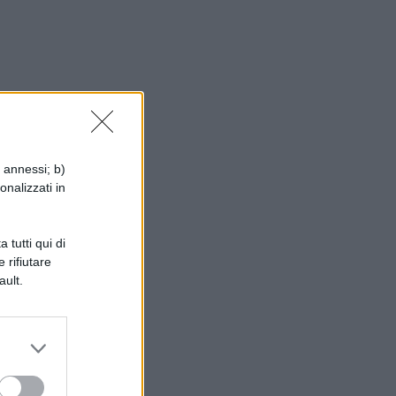
i annessi; b)
onalizzati in
 tutti qui di
 rifiutare
si
ault.