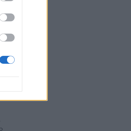
o
he
a
o