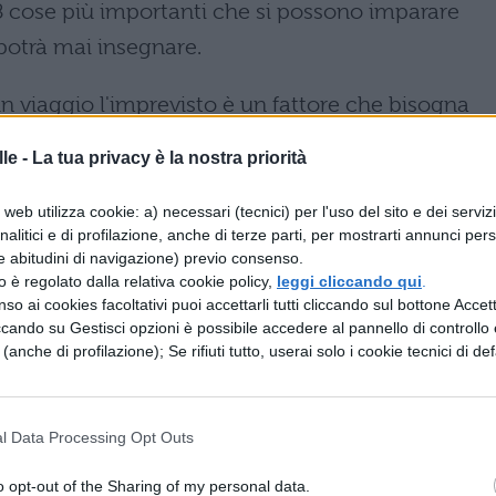
 cose più importanti che si possono imparare
potrà mai insegnare.
n viaggio l'imprevisto è un fattore che bisogna
 che in realtà sorprende sempre, in un modo o
le -
La tua privacy è la nostra priorità
ti di riferimenti e affidarsi alle proprie capacità,
reconcetti, è qualcosa di inestimabile.
web utilizza cookie: a) necessari (tecnici) per l'uso del sito e dei serviz
analitici e di profilazione, anche di terze parti, per mostrarti annunci pers
e abitudini di navigazione) previo consenso.
ra:
sui libri scopriamo tante cose su coloro che ci
zzo è regolato dalla relativa cookie policy,
leggi cliccando qui
.
o in altri Paesi, ma toccare con mano, respirare
so ai cookies facoltativi puoi accettarli tutti cliccando sul bottone Accetta
ccando su Gestisci opzioni è possibile accedere al pannello di controllo e
are a usanze diverse dalle nostre, anche se non le 
e (anche di profilazione); Se rifiuti tutto, userai solo i cookie tecnici di def
o tutta un'altra cosa.
:
una delle cose più belle del viaggio è l'incontro
l Data Processing Opt Outs
i che per un breve lasso di tempo diventano amici
o opt-out of the Sharing of my personal data.