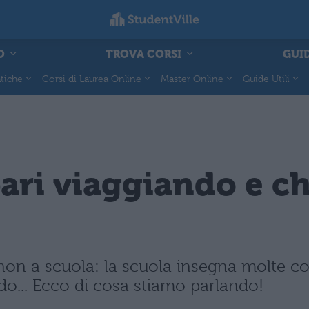
O
TROVA CORSI
GUID
tiche
Corsi di Laurea Online
Master Online
Guide Utili
ari viaggiando e ch
on a scuola: la scuola insegna molte cos
o... Ecco di cosa stiamo parlando!