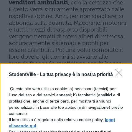
venditori ambulanti
, con la certezza che
il gesto verrà sicuramente apprezzato dalle
rispettive donne. Anzi, per non sbagliare, si
abbonda sulla quantità. Macchine, motorini
e tutti i mezzi di trasporto disponibili
vengono riempiti di interi alberi di mimosa,
accuratamente sistemati e pronti per
essere distribuiti. Poi una volta compiuto il
loro dovere, gli uomini si avviano alle
proprie faccende quotidiane con in bocca
quel sorriso beffardo e compiaciuto, di chi
StudentVille -
La tua privacy è la nostra priorità
sa di aver fatto la cosa giusta.
Questo sito web utilizza cookie: a) necessari (tecnici) per
SAI TUTTO SULLA FESTA DELLA
l'uso del sito e dei servizi annessi; b) facoltativi (analitici e di
DONNA?
profilazione, anche di terze parti, per mostrarti annunci
personalizzati in base alle tue abitudini di navigazione) previo
consenso.
Le donne, dalla loro parte, aspettano
Il loro utilizzo è regolato dalla relativa cookie policy,
leggi
con ansia questa festività
. Sono
cliccando qui
.
pienamente consapevoli del fatto che,
Per il consenso ai cookies facoltativi puoi accettarli tutti