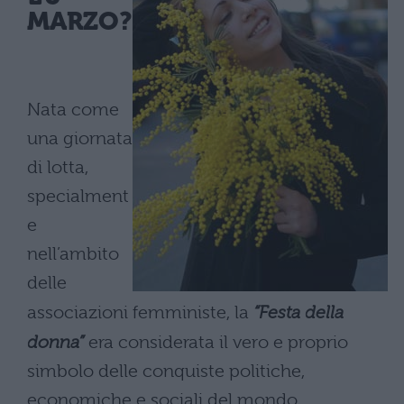
MARZO?
Nata come
una giornata
di lotta,
specialment
e
nell’ambito
delle
associazioni femministe, la
“Festa della
donna”
era considerata il vero e proprio
simbolo delle conquiste politiche,
economiche e sociali del mondo