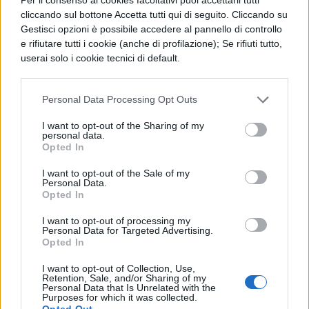
almeno per un giorno, tutta l’attenzione
cliccando sul bottone Accetta tutti qui di seguito. Cliccando su
sarà esclusivamente rivolta a loro.
Gestisci opzioni è possibile accedere al pannello di controllo
e rifiutare tutti i cookie (anche di profilazione); Se rifiuti tutto,
Ogni avvenimento, ogni manifestazione ed
userai solo i cookie tecnici di default.
ogni evento le vede, infatti, come
protagoniste assolute. E loro si godono
ogni singolo istante, organizzano uscite, si
Personal Data Processing Opt Outs
sentono delle vere e proprie principesse.
Tutto in questo giorno diventa magico, e il
I want to opt-out of the Sharing of my
personal data.
divertimento è assicurato. Feste private,
Opted In
serate in discoteca, spogliarelli organizzati
o semplicemente una serata tra amiche.
I want to opt-out of the Sale of my
Personal Data.
Opted In
Di certo lo spirito di lotta e conquista che
aveva connotato l’inaugurale
“Giornata
I want to opt-out of processing my
Personal Data for Targeted Advertising.
internazionale della donna”
è andato perso.
Opted In
Ma non si può negare che, sebbene nel loro
piccolo, queste ventiquattro ore
I want to opt-out of Collection, Use,
Retention, Sale, and/or Sharing of my
rappresentino un vero momento di vittoria
Personal Data that Is Unrelated with the
Purposes for which it was collected.
e rivincita dagli abusi e dai soprusi
Opted Out