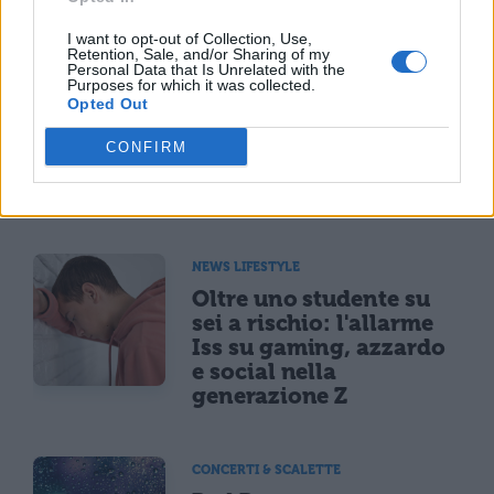
TI POTREBBE INTERESSARE
I want to opt-out of Collection, Use,
Retention, Sale, and/or Sharing of my
NEWS LIFESTYLE
Personal Data that Is Unrelated with the
Purposes for which it was collected.
Francia vieta i social ai
Opted Out
minori di 15 anni dal 1°
settembre: come
CONFIRM
funziona il controllo
dell'età
NEWS LIFESTYLE
Oltre uno studente su
sei a rischio: l'allarme
Iss su gaming, azzardo
e social nella
generazione Z
CONCERTI & SCALETTE