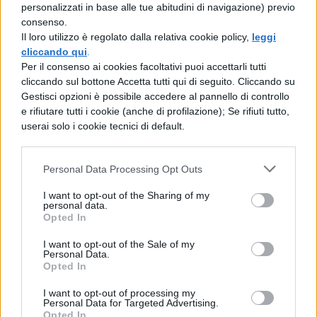
personalizzati in base alle tue abitudini di navigazione) previo
fondo, perché fidarsi non è facile”
consenso.
Un’opera che rispecchia la società attuale,
Il loro utilizzo è regolato dalla relativa cookie policy,
leggi
contestualizzata nella realtà di oggi, dove la
cliccando qui
.
differenza di età in amore non desta più
Per il consenso ai cookies facoltativi puoi accettarli tutti
scandalo, ma a volte risulta anche di moda.
cliccando sul bottone Accetta tutti qui di seguito. Cliccando su
Nella colonna sonora compare anche una
Gestisci opzioni è possibile accedere al pannello di controllo
canzone di
Skin
scritta apposta per il film:
e rifiutare tutti i cookie (anche di profilazione); Se rifiuti tutto,
si intitola
“Tear down these houses”
, il cui
userai solo i cookie tecnici di default.
video è interpretato dallo stesso Muccino e
da Carolina Crescentini, e diretto da
Marco
Personal Data Processing Opt Outs
Salom
, aiuto regista in Parlami d’amore.
I want to opt-out of the Sharing of my
Il trailer di
"Parlami d’amore"
:
personal data.
Opted In
I want to opt-out of the Sale of my
Personal Data.
Opted In
I want to opt-out of processing my
Personal Data for Targeted Advertising.
Opted In