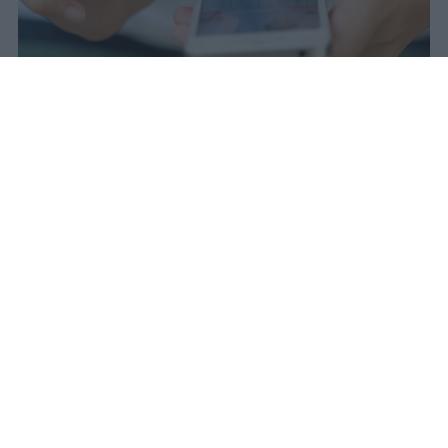
Il 21 luglio la Francia ha approvato
una legge che vieta ai minori di
quindici anni l'accesso ai social
network, in vigore dal 1° settembre.
Redazione Studentville
Pubblicato il 29 lug 2026
Il 21 luglio la Francia ha approvato una
legge che
vieta ai minori di quindici
anni l’accesso ai servizi di social