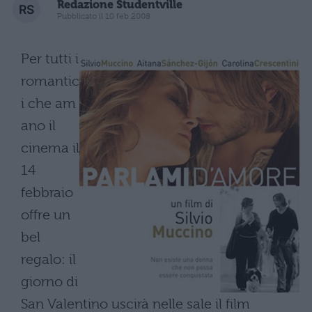
Redazione Studentville
Pubblicato il 10 feb 2008
Per tutti i
romantic
i che am
ano il
cinema il
14
febbraio
offre un
bel
regalo: il
giorno di
San Valentino uscirà nelle sale il film