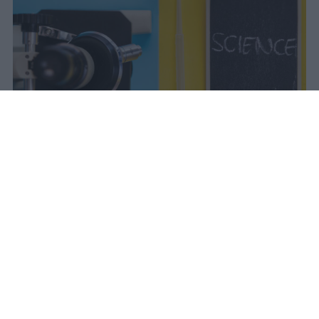
Il Mur approva la graduatoria del
Programma Rita Levi Montalcini: 54
ricercatori internazionali assunti con
contratti tenure track e finanziamenti
dedicati ai progetti scientifici.
vincenzo
Pubblicato il 7 ago 2026