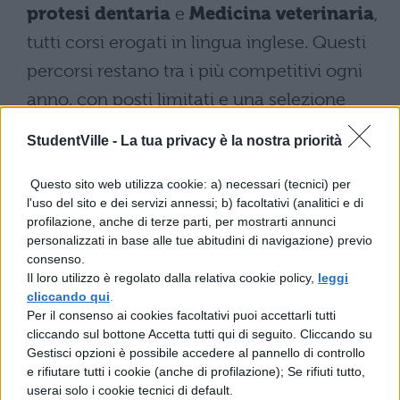
protesi dentaria
e
Medicina veterinaria
,
tutti corsi erogati in lingua inglese. Questi
percorsi restano tra i più competitivi ogni
anno, con posti limitati e una selezione
rigorosa.
StudentVille -
La tua privacy è la nostra priorità
I decreti di riferimento e i
Questo sito web utilizza cookie: a) necessari (tecnici) per
contenuti delle prove
l'uso del sito e dei servizi annessi; b) facoltativi (analitici e di
profilazione, anche di terze parti, per mostrarti annunci
personalizzati in base alle tue abitudini di navigazione) previo
Le modalità di svolgimento e i contenuti
consenso.
delle prove cambiano in base al corso
Il loro utilizzo è regolato dalla relativa cookie policy,
leggi
cliccando qui
.
scelto. Per
architettura
, sia in lingua
Per il consenso ai cookies facoltativi puoi accettarli tutti
italiana che in lingua inglese, il riferimento
cliccando sul bottone Accetta tutti qui di seguito. Cliccando su
Gestisci opzioni è possibile accedere al pannello di controllo
normativo è il
Decreto Ministeriale n. 706
e rifiutare tutti i cookie (anche di profilazione); Se rifiuti tutto,
del 4 giugno 2026.
userai solo i cookie tecnici di default.