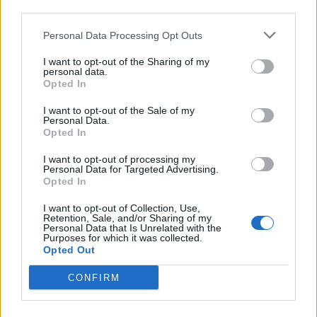
Scienze della formazione primaria segue
Personal Data Processing Opt Outs
invece il
Decreto n. 931
del 3 luglio 2026,
I want to opt-out of the Sharing of my
che regolamenta il corso magistrale a ciclo
personal data.
Opted In
unico LM-85 bis per l’anno accademico
I want to opt-out of the Sale of my
2026/2027.
Personal Data.
Opted In
Per quanto riguarda
medicina e chirurgia
,
I want to opt-out of processing my
odontoiatria e protesi dentaria
,
Personal Data for Targeted Advertising.
Opted In
medicina veterinaria in lingua inglese
e
I want to opt-out of Collection, Use,
le
professioni sanitarie
(in entrambe le
Retention, Sale, and/or Sharing of my
Personal Data that Is Unrelated with the
lingue), i contenuti saranno stabiliti con
Purposes for which it was collected.
Opted Out
decreti separati attesi nelle prossime
CONFIRM
settimane.
Gli studenti dovranno quindi
monitorare gli aggiornamenti ufficiali