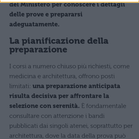
del Ministero per conoscere i dettagli
delle prove e prepararsi
adeguatamente.
La pianificazione della
preparazione
I corsi a numero chiuso più richiesti, come
medicina e architettura, offrono posti
limitati:
una preparazione anticipata
risulta decisiva per affrontare la
selezione con serenità.
È fondamentale
consultare con attenzione i bandi
pubblicati dai singoli atenei, soprattutto per
architettura, dove la data della prova può