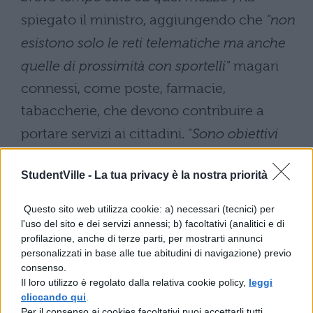
spiegato il ministro, aggiungendo che
"non
esistono solo le reti telematiche ma anche
quelle di prossimità con sportelli"
magari
connessi, come poste, farmacie,
tabaccherie, che devono contribuire a
portare servizi ai cittadini. "
Sono obiettivi
che qualcuno può definire suggestivi, ma io
StudentVille -
La tua privacy è la nostra priorità
non ho la sindrome di Napoleone
", ha detto
Brunetta, aggiungendo che
"nelle prossime
Questo sito web utilizza cookie: a) necessari (tecnici) per
l'uso del sito e dei servizi annessi; b) facoltativi (analitici e di
settimane proporrò un pacchetto di misure
profilazione, anche di terze parti, per mostrarti annunci
da realizzare immediatamente".
personalizzati in base alle tue abitudini di navigazione) previo
consenso.
L’obiettivo è quello di compiere questo
Il loro utilizzo è regolato dalla relativa cookie policy,
leggi
storico passo nel giro di pochissimo tempo,
cliccando qui
.
massimo entro due anni, seguendo così la
Per il consenso ai cookies facoltativi puoi accettarli tutti