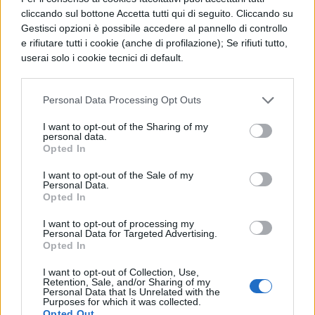
linea adottata dal governo di Londra, che
cliccando sul bottone Accetta tutti qui di seguito. Cliccando su
ha annunciato l’intenzione di mettere i voti
Gestisci opzioni è possibile accedere al pannello di controllo
online già entro il 2010.
e rifiutare tutti i cookie (anche di profilazione); Se rifiuti tutto,
userai solo i cookie tecnici di default.
Personal Data Processing Opt Outs
I want to opt-out of the Sharing of my
personal data.
TI POTREBBE INTERESSARE
Opted In
I want to opt-out of the Sale of my
MATURITÀ
Personal Data.
Opted In
Maturità 2026, il sud
domina con 14.123 lodi
I want to opt-out of processing my
ma i 100 crollano del
Personal Data for Targeted Advertising.
25% per il taglio ai
Opted In
bonus
I want to opt-out of Collection, Use,
Retention, Sale, and/or Sharing of my
Personal Data that Is Unrelated with the
Purposes for which it was collected.
NEWS SCUOLA E UNIVERSITÀ
Opted Out