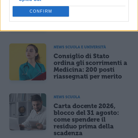
Programma Rita Levi
CONFIRM
Montalcini, 54 vincitori
selezionati: 25,5 milioni
per assunzioni e ricerca
NEWS SCUOLA E UNIVERSITÀ
Consiglio di Stato
ordina gli scorrimenti a
Medicina: 200 posti
riassegnati per merito
NEWS SCUOLA
Carta docente 2026,
blocco del 31 agosto:
come spendere il
residuo prima della
scadenza