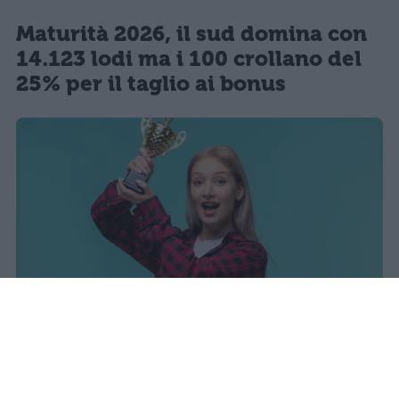
Maturità 2026, il sud domina con
14.123 lodi ma i 100 crollano del
25% per il taglio ai bonus
sniro
Pubblicato il 7 ago 2026