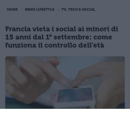
HOME
NEWS LIFESTYLE
TV, TECH & SOCIAL
Francia vieta i social ai minori di
15 anni dal 1° settembre: come
funziona il controllo dell'età