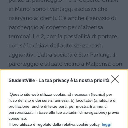
in Mano” sono i vantaggi esclusivi che
riservano ai clienti. C’è anche il servizio di
parcheggio al coperto per Malpensa
terminal 1 e 2, con la possibilità di portare
con sé le chiavi dell’auto senza costi
aggiuntivi. L’altra società è Star Parking, il
parcheggio è situato vicino a Malpensa con
servizio navetta comodo e veloce, è attivo
StudentVille -
La tua privacy è la nostra priorità
sia per il Terminal 1 che per il Terminal 2:
l’auto verrà custodita 24 ore su 24 da
Questo sito web utilizza cookie: a) necessari (tecnici) per
personale addetto e il servizio navetta sarà
l'uso del sito e dei servizi annessi; b) facoltativi (analitici e di
profilazione, anche di terze parti, per mostrarti annunci
fornito da autisti con Certificato di
personalizzati in base alle tue abitudini di navigazione) previo
abilitazione professionale C.A.P. Ora,
consenso.
Il loro utilizzo è regolato dalla relativa cookie policy,
leggi
vediamo i collegamenti.