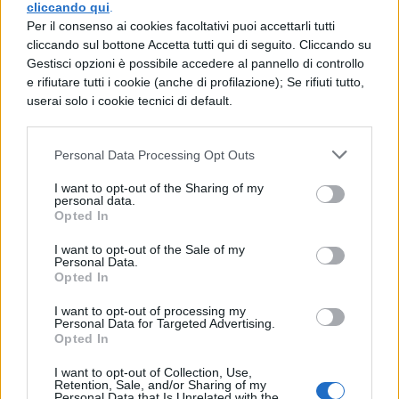
cliccando qui
.
Per il consenso ai cookies facoltativi puoi accettarli tutti
Aeroporto di Malpensa:
cliccando sul bottone Accetta tutti qui di seguito. Cliccando su
Gestisci opzioni è possibile accedere al pannello di controllo
collegamenti
e rifiutare tutti i cookie (anche di profilazione); Se rifiuti tutto,
userai solo i cookie tecnici di default.
L’aeroporto di Milano Malpensa è il più
importante scalo internazionale del Nord
Personal Data Processing Opt Outs
Italia ed è comodamente raggiungibile in
I want to opt-out of the Sharing of my
personal data.
automobile, in autobus o in treno. Per
Opted In
spostarsi dal Terminal 1 al Terminal 2 e
I want to opt-out of the Sale of my
viceversa è operativo un servizio navetta
Personal Data.
Opted In
gratuito attivo 24 ore su 24 con una
I want to opt-out of processing my
frequenza di circa 7 minuti, dalle 06.00 alle
Personal Data for Targeted Advertising.
Opted In
23.00 e di circa 30 minuti, dalle 23.00 alle
I want to opt-out of Collection, Use,
06.00. Se lo si vuole raggiungere in treno, è
Retention, Sale, and/or Sharing of my
Personal Data that Is Unrelated with the