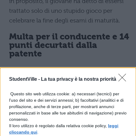
in proposito, il giovane ha detto di essersi
trattato solo di uno stupido gioco per
celebrare la fine degli esami di maturità.
Multa per il conducente e 14
punti decurtati dalla
patente
La preoccupazione degli inquirenti
risiedeva principalmente nel fatto che
StudentVille -
La tua privacy è la nostra priorità
potesse essersi trattato di una challenge o
Questo sito web utilizza cookie: a) necessari (tecnici) per
qualcosa di simile, in seguito ai drammatici
l'uso del sito e dei servizi annessi; b) facoltativi (analitici e di
profilazione, anche di terze parti, per mostrarti annunci
eventi di Casal Palocco nei quali
personalizzati in base alle tue abitudini di navigazione) previo
protagonisti sono stati degli youtubers. Ma
consenso.
Il loro utilizzo è regolato dalla relativa cookie policy,
leggi
il ragazzo ha smentito tale intento. Bene,
cliccando qui
.