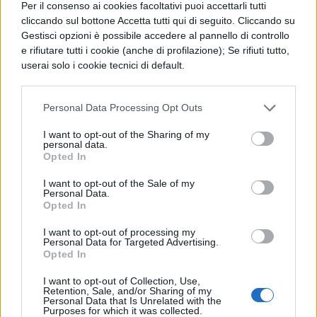
ma quali sono state le conseguenze per i
Per il consenso ai cookies facoltativi puoi accettarli tutti
cliccando sul bottone Accetta tutti qui di seguito. Cliccando su
giovani che hanno preso parte a questo
Gestisci opzioni è possibile accedere al pannello di controllo
immaturo modo di festeggiare la
e rifiutare tutti i cookie (anche di profilazione); Se rifiuti tutto,
userai solo i cookie tecnici di default.
conclusione della Maturità?
Il conducente dell’auto, che si è accertato
Personal Data Processing Opt Outs
successivamente essere un ventenne, è
I want to opt-out of the Sharing of my
personal data.
stato multato con
200 euro
e gli sono stati
Opted In
decurtati 14 punti dalla patente. Patente
I want to opt-out of the Sale of my
che gli è stata, inoltre, provvisoriamente
Personal Data.
Opted In
sospesa. Gli si sono contestate delle
I want to opt-out of processing my
violazioni non da poco, ad iniziare dalla
Personal Data for Targeted Advertising.
Opted In
condotta pericolosa alla guida. Senza
I want to opt-out of Collection, Use,
considerare l’omissione delle cinture di
Retention, Sale, and/or Sharing of my
Personal Data that Is Unrelated with the
sicurezza per i passeggeri presenti sul
Purposes for which it was collected.