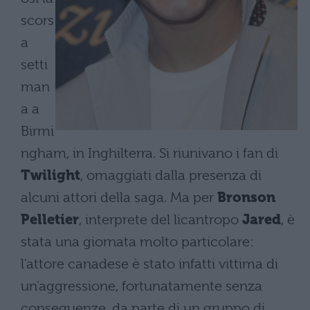
scors
a
setti
man
a a
Birmi
ngham, in Inghilterra. Si riunivano i fan di
Twilight
, omaggiati dalla presenza di
alcuni attori della saga. Ma per
Bronson
Pelletier
, interprete del licantropo
Jared
, è
stata una giornata molto particolare:
l’attore canadese è stato infatti vittima di
un’aggressione, fortunatamente senza
conseguenze, da parte di un gruppo di