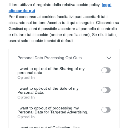
Il loro utilizzo è regolato dalla relativa cookie policy,
leggi
del branco di lupi’. Quando è tornato con
cliccando qui
.
degli altri ‘lupi’ per saldare i conti, quelle
Per il consenso ai cookies facoltativi puoi accettarli tutti
carogne ubriache erano già sparite”.
cliccando sul bottone Accetta tutti qui di seguito. Cliccando su
I quattro ragazzi sono stati arrestati dalla
Gestisci opzioni è possibile accedere al pannello di controllo
e rifiutare tutti i cookie (anche di profilazione); Se rifiuti tutto,
polizia. Si era parlato di una testata ricevuta
userai solo i cookie tecnici di default.
dall’attore, con conseguente frattura setto
natale, ma lui stesso ha smentito:
“Mi
hanno preso al collo ma sono riuscito a
Personal Data Processing Opt Outs
divincolarmi. Il volto non me l’hanno
toccato”.
I want to opt-out of the Sharing of my
personal data.
Opted In
I want to opt-out of the Sale of my
Personal Data.
Opted In
I want to opt-out of processing my
TI POTREBBE INTERESSARE
Personal Data for Targeted Advertising.
Opted In
NEWS LIFESTYLE
I want to opt-out of Collection, Use,