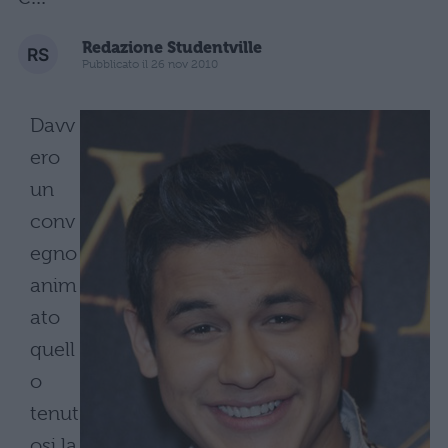
Redazione Studentville
Pubblicato il 26 nov 2010
Davv
ero
un
conv
egno
anim
ato
quell
o
tenut
osi la