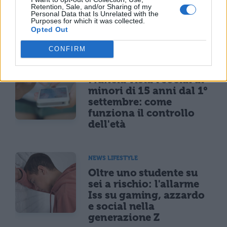
Notte di San Lorenzo
Retention, Sale, and/or Sharing of my
Personal Data that Is Unrelated with the
2026, quando vedere le
Purposes for which it was collected.
stelle cadenti
Opted Out
CONFIRM
NEWS LIFESTYLE
Francia vieta i social ai
minori di 15 anni dal 1°
settembre: come
funziona il controllo
dell'età
NEWS LIFESTYLE
Oltre uno studente su
sei a rischio: l'allarme
Iss su gaming, azzardo
e social nella
generazione Z