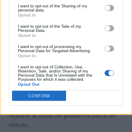
I want to opt-out of the Sharing of my
secondo le aspettative, e questo li
personal data.
Opted In
disincentiva ad assumere un tale incarico.
I want to opt-out of the Sale of my
Un’altra difficoltà risiede nei frequenti
Personal Data.
Opted In
errori
che regnano sovrani nelle
graduatorie provinciali
in fatto di
I want to opt-out of processing my
Personal Data for Targeted Advertising.
supplenze.
Opted In
I want to opt-out of Collection, Use,
Ma tale disagio non riguarda solamente i
Retention, Sale, and/or Sharing of my
Personal Data that Is Unrelated with the
professori: anche tra i
presidi
la situazione
Purposes for which it was collected.
Opted Out
non è affatto rosea, con almeno 40
presidenze che rimarranno scoperte. Dalle
CONFIRM
quali deriverà, per il 5% delle scuole della
regione, la spola dei presidi tra più di un
istituto.