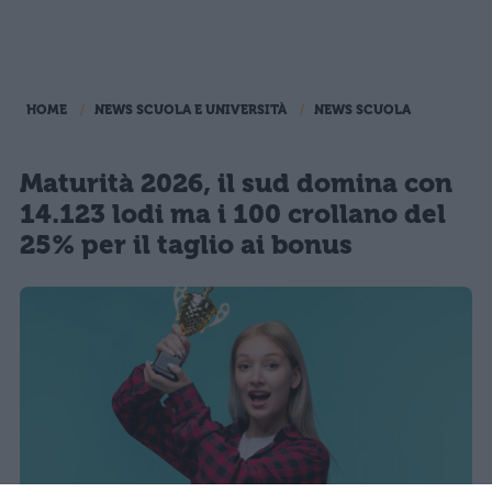
HOME
NEWS SCUOLA E UNIVERSITÀ
NEWS SCUOLA
Maturità 2026, il sud domina con
14.123 lodi ma i 100 crollano del
25% per il taglio ai bonus