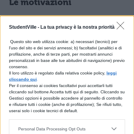
Le motivazioni
A complicare la situazione sono anche i
concorsi
che non sono stati ancora
StudentVille -
La tua privacy è la nostra priorità
completati e che riguardano determinate
Questo sito web utilizza cookie: a) necessari (tecnici) per
materie di concorso come
matematica e
l'uso del sito e dei servizi annessi; b) facoltativi (analitici e di
profilazione, anche di terze parti, per mostrarti annunci
scienze
nelle scuole medie. In tale ambito
personalizzati in base alle tue abitudini di navigazione) previo
devono essere confermati circa 600
consenso.
Il loro utilizzo è regolato dalla relativa cookie policy,
leggi
insegnanti. Da oramai circa un anno. La
cliccando qui
.
difficoltà, in questo caso, sta nel fatto di
Per il consenso ai cookies facoltativi puoi accettarli tutti
cliccando sul bottone Accetta tutti qui di seguito. Cliccando su
non essere riusciti a formare le
Gestisci opzioni è possibile accedere al pannello di controllo
commissioni per svolgere l’esame orale. Tali
e rifiutare tutti i cookie (anche di profilazione); Se rifiuti tutto,
userai solo i cookie tecnici di default.
commissioni sono in genere formate da tre
professori di matematica e scienze. Oltre
Personal Data Processing Opt Outs
ad essere pochi, sono anche pagati non