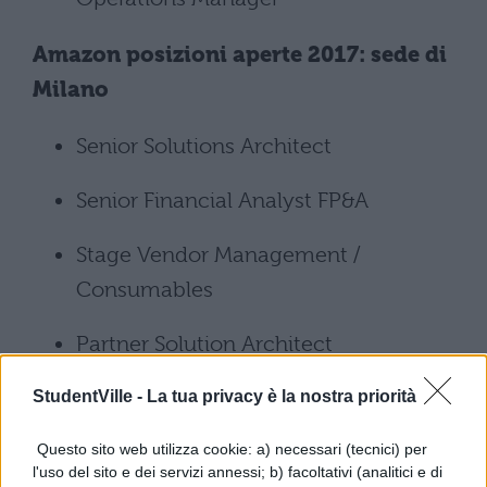
Amazon posizioni aperte 2017: sede di
Milano
Senior Solutions Architect
Senior Financial Analyst FP&A
Stage Vendor Management /
Consumables
Partner Solution Architect
Site Merchandiser Baby / Personal Care
StudentVille -
La tua privacy è la nostra priorità
Appliances
Questo sito web utilizza cookie: a) necessari (tecnici) per
l'uso del sito e dei servizi annessi; b) facoltativi (analitici e di