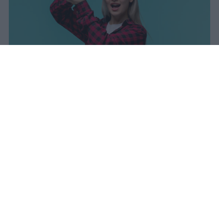
I dati ufficiali della Maturità 2026
rivelano una concentrazione di
eccellenze al sud, con Campania,
Puglia e Sicilia in testa. Cala
drasticamente la percentuale di voti
100.
sniro
Pubblicato il 7 ago 2026