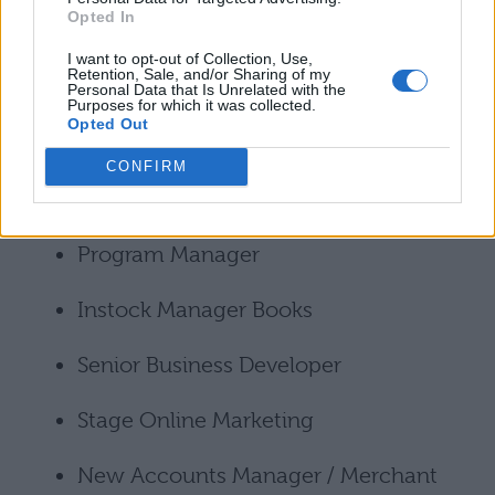
Opted In
Emerging Ad Product Sales Specialist /
I want to opt-out of Collection, Use,
Retention, Sale, and/or Sharing of my
Digital Advertising
Personal Data that Is Unrelated with the
Purposes for which it was collected.
Opted Out
Senior Product Manager
CONFIRM
Senior Consultant / DevOps
Program Manager
Instock Manager Books
Senior Business Developer
Stage Online Marketing
New Accounts Manager / Merchant