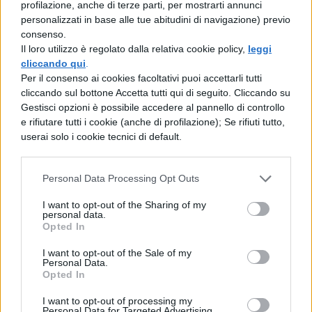
EU FC Launch Procurement Specialist
profilazione, anche di terze parti, per mostrarti annunci
personalizzati in base alle tue abitudini di navigazione) previo
AMG Digital Advertising Account
consenso.
Il loro utilizzo è regolato dalla relativa cookie policy,
leggi
Manager
cliccando qui
.
Per il consenso ai cookies facoltativi puoi accettarli tutti
Tirocinio Account Executive
cliccando sul bottone Accetta tutti qui di seguito. Cliccando su
Gestisci opzioni è possibile accedere al pannello di controllo
e rifiutare tutti i cookie (anche di profilazione); Se rifiuti tutto,
Internship Kindle Technical Account
userai solo i cookie tecnici di default.
Manager
Personal Data Processing Opt Outs
Technical Account Manager, Enterprise
Engineer
I want to opt-out of the Sharing of my
personal data.
Opted In
Operations Manager
I want to opt-out of the Sale of my
Personal Data.
Technical Services Manager
Opted In
I want to opt-out of processing my
Logistics Process Engineer
Personal Data for Targeted Advertising.