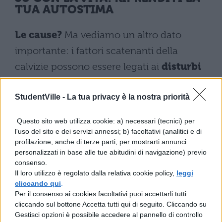
TUA AUTOSTIMA
Le cause?
Ma vediamo un altro dato
importante: i fattori scatenanti della
calvizie possono essere legati ai
disturbi
alimentar
i, al
fumo
e alle poche ore di
StudentVille -
La tua privacy è la nostra priorità
sonno
. Da sfatare il mito secondo cui
l’eccessivo
uso di gel
è deleterio: il suo
Questo sito web utilizza cookie: a) necessari (tecnici) per
ruolo risulta molto più ridotto.
l'uso del sito e dei servizi annessi; b) facoltativi (analitici e di
profilazione, anche di terze parti, per mostrarti annunci
Naturalmente, la perdita dei capelli provoca
personalizzati in base alle tue abitudini di navigazione) previo
grandi problemi psicologici, e basti pensare
consenso.
Il loro utilizzo è regolato dalla relativa cookie policy,
leggi
che il 90 per cento dei giovani la vive come
cliccando qui
.
una problematica prioritaria e
Per il consenso ai cookies facoltativi puoi accettarli tutti
cliccando sul bottone Accetta tutti qui di seguito. Cliccando su
condizionante, addirittura una specie di
Gestisci opzioni è possibile accedere al pannello di controllo