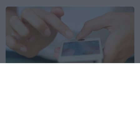
Il 21 luglio la Francia ha approvato
una legge che vieta ai minori di
quindici anni l'accesso ai social
network, in vigore dal 1° settembre.
Redazione Studentville
Pubblicato il 29 lug 2026