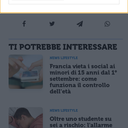
90% di questi ragazzi”.
TI POTREBBE INTERESSARE
NEWS LIFESTYLE
Francia vieta i social ai
minori di 15 anni dal 1°
settembre: come
funziona il controllo
dell'età
NEWS LIFESTYLE
Oltre uno studente su
sei a rischio: l'allarme