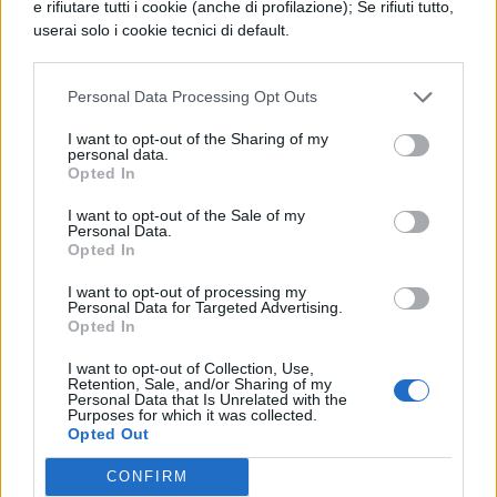
menomazione. Nel 60 per cento di casi si
e rifiutare tutti i cookie (anche di profilazione); Se rifiuti tutto,
userai solo i cookie tecnici di default.
prova un’insopportabile vergogna. Il 35 per
cento degli adolescenti che ne soffre arriva
Personal Data Processing Opt Outs
ad isolarsi, ad evitare di uscire di casa e
I want to opt-out of the Sharing of my
persino a non voler andare più a scuola.
personal data.
Opted In
Però le soluzioni non mancano. Prima di
I want to opt-out of the Sale of my
tutto, bisogna mangiare bene e non
Personal Data.
Opted In
eccedere con le sigarette. Secondo, occorre
dormire per il giusto tempo. E poi “al giorno
I want to opt-out of processing my
Personal Data for Targeted Advertising.
d’oggi – spiega il presidente dell’Ihrf Fabio
Opted In
Rinaldi – ci sono molti rimedi terapeutici
I want to opt-out of Collection, Use,
Retention, Sale, and/or Sharing of my
utili, come per esempio i fattori di crescita
Personal Data that Is Unrelated with the
Purposes for which it was collected.
naturali o di biotecnologia, che possono
Opted Out
portare a una soluzione del problema nel
CONFIRM