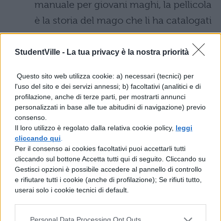
manuale per giovani maghi, la pellicola
è la storia del mago che li ha catalogati
e studiati uno per uno. Chi ancora non
lo ha capito è un vero NoMag (anche
StudentVille -
La tua privacy è la nostra priorità
se ammettiamo che babbani ci piace
Questo sito web utilizza cookie: a) necessari (tecnici) per
di più!).
l'uso del sito e dei servizi annessi; b) facoltativi (analitici e di
profilazione, anche di terze parti, per mostrarti annunci
La sciarpa Tassorosso
. Non erano
personalizzati in base alle tue abitudini di navigazione) previo
consenso.
ancora trascorsi dieci minuti dall’inizio
Il loro utilizzo è regolato dalla relativa cookie policy,
leggi
cliccando qui
.
del film che subito il cuore potteriano
Per il consenso ai cookies facoltativi puoi accettarli tutti
che è in noi ha avuto un sobbalzo:
cliccando sul bottone Accetta tutti qui di seguito. Cliccando su
Gestisci opzioni è possibile accedere al pannello di controllo
nella valigia di Newt Scamander c’è
e rifiutare tutti i cookie (anche di profilazione); Se rifiuti tutto,
una sciarpa inconfondibile. Il ragazzo
userai solo i cookie tecnici di default.
non solo è stato ad Hogwards, ma la
sua sciarpa ci dice che è stato un
Personal Data Processing Opt Outs