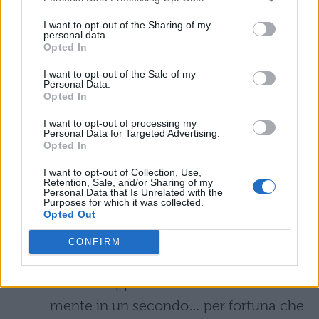
Tassorosso. E in un attimo è subito
I want to opt-out of the Sharing of my
personal data.
Cappello parlate mania…
Opted In
I want to opt-out of the Sale of my
Il riferimento agli Auror.
Neanche il
Personal Data.
Opted In
tempo di riprendersi che qualche
scena dopo un altro nome suona
I want to opt-out of processing my
Personal Data for Targeted Advertising.
familiare alle nostre orecchie:
Opted In
Popertina Goldstein, la strega che
I want to opt-out of Collection, Use,
Retention, Sale, and/or Sharing of my
affianca Scamander nella sua
Personal Data that Is Unrelated with the
Purposes for which it was collected.
avventure newyorkese, è stata da poco
Opted Out
sollevata dal suo incarico di Auror.
CONFIRM
Immagini di torture, mangiamorte e
scene strappalacrime tornano alla
mente in un secondo… per fortuna che