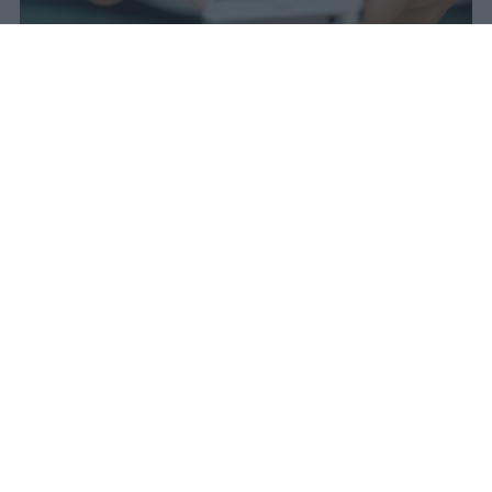
Il 21 luglio la Francia ha approvato
una legge che vieta ai minori di
quindici anni l'accesso ai social
network, in vigore dal 1° settembre.
Redazione Studentville
Pubblicato il 29 lug 2026
Il 21 luglio la Francia ha approvato una
legge che
vieta ai minori di quindici
anni l’accesso ai servizi di social
networking online forniti da