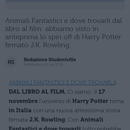
Animali Fantastici e dove trovarli dal
libro al film: abbiamo visto in
anteprima lo spin off di Harry Potter
firmato J.K. Rowling.
Redazione Studentville
Pubblicato il 18 nov 2016
ANIMALI FANTASTICI E DOVE TROVARLI
:
DAL LIBRO AL FILM.
Ci siamo: il
17
novembre
l’universo di
Harry Potter
torna
in Italia
con una nuova attesissima storia
firmata
J.K. Rowling
. Con
Animali
Fantastici e dove trovarli
tutto potrebbe