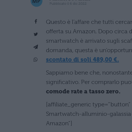
Pubblicato il 6 dic 2022
Questo è l’affare che tutti cerc
offerta su Amazon. Dopo circa 
smartwatch è arrivato sugli scaff
domanda, questa è un’opportuni
scontato di soli 489,00 €.
Sappiamo bene che, nonostant
significativo. Per comprarlo puoi
comode rate a tasso zero.
[affiliate_generic type=”butto
Smartwatch-alluminio-galassia
Amazon”]