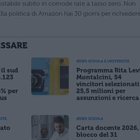
uistabile subito in comode rate a tasso zero. Non
lla politica di Amazon hai 30 giorni per richiedere
ESSARE
NEWS SCUOLA E UNIVERSITÀ
il sud
Programma Rita Lev
.123
Montalcini, 54
vincitori selezionati
5% per
25,5 milioni per
nus
assunzioni e ricerca
SITÀ
NEWS SCUOLA
tato
Carta docente 2026,
blocco del 31