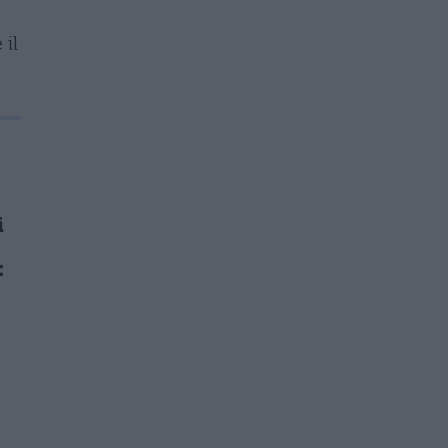
 il
i
: