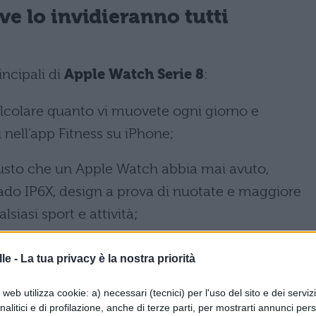
ve lo invidieranno tutti
incipali di
Apple Watch Serie 8
:
colare quanto vi muovete ogni giorno e
i nell’app Fitness su iPhone;
robusto che un Apple Watch abbia mai avuto,
grado IP6X, design a prova di nuotate e maggiore
lsiasi sport e attività;
 partire chiamate, email e messaggi e controllare
le -
La tua privacy è la nostra priorità
o smartphone;
web utilizza cookie: a) necessari (tecnici) per l'uso del sito e dei serviz
dcast e audiolibri. Queste funzioni però sono
analitici e di profilazione, anche di terze parti, per mostrarti annunci pers