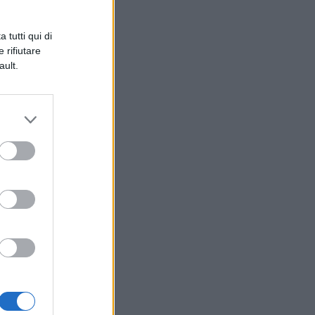
 tutti qui di
 rifiutare
ault.
o
di