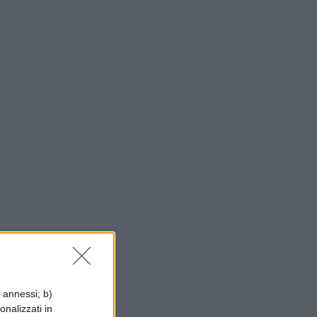
i annessi; b)
onalizzati in