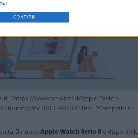
Out
CONFIRM
n” url=”https://www.amazon.it/Apple-Watch-
-Cinturino/dp/B0BDJ978JD/” text=”Compralo su
nità. Il nuovo
Apple Watch Serie 8
è disponibil