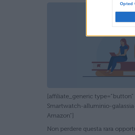
Opted 
[affiliate_generic type=”butto
Smartwatch-alluminio-galassia
Amazon”]
Non perdere questa rara opportu