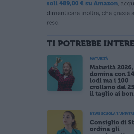
soli 489,00 € su Amazon
, acq
dimenticare inoltre, che grazie a
reso.
TI POTREBBE INTER
MATURITÀ
Maturità 2026, 
domina con 14
lodi ma i 100
crollano del 2
il taglio ai bo
NEWS SCUOLA E UNIVER
Consiglio di S
ordina gli