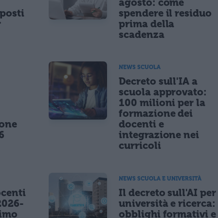
agosto: come
posti
spendere il residuo
r
prima della
scadenza
NEWS SCUOLA
,
Decreto sull'IA a
scuola approvato:
100 milioni per la
formazione dei
ione
docenti e
6
integrazione nei
curricoli
NEWS SCUOLA E UNIVERSITÀ
centi
Il decreto sull'AI per
2026-
università e ricerca:
nimo
obblighi formativi e