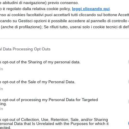
e abitudini di navigazione) previo consenso.
llo GPS;
zzo è regolato dalla relativa cookie policy,
leggi cliccando qui
.
so ai cookies facoltativi puoi accettarli tutti cliccando sul bottone Accetta
ccando su Gestisci opzioni è possibile accedere al pannello di controllo e
e (anche di profilazione); Se rifiuti tutto, userai solo i cookie tecnici di def
e con un sensore e un’app all’avanguardia;
za cardiaca troppo alta o troppo bassa, o di ritm
l Data Processing Opt Outs
o opt-out of the Sharing of my personal data.
In
icurezza, come “Rilevamento cadute”, SOS
ncidenti”;
o opt-out of the Sale of my Personal Data.
In
, con parametri ancora più evoluti e nuovi modi 
to opt-out of processing my Personal Data for Targeted
ing.
In
n funzioni waypoint e “Torna sui tuoi passi”;
o opt-out of Collection, Use, Retention, Sale, and/or Sharing
ersonal Data that Is Unrelated with the Purposes for which it
lected.