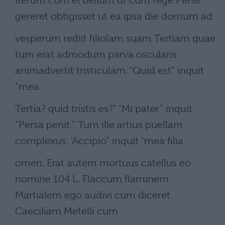
iterum cum ei bellum ut cum rege Perse
gereret obtigisset ut ea ipsa die domum ad
vesperum rediit filiolam suam Tertiam quae
tum erat admodum parva osculans
animadvertit tristiculam. “Quid est” inquit
“mea
Tertia? quid tristis es?” “Mi pater” inquit
“Persa periit.” Tum ille artius puellam
complexus: ‘Accipio” inquit “mea filia
omen. Erat autem mortuus catellus eo
nomine 104 L. Flaccum flaminem
Martialem ego audivi cum diceret
Caeciliam Metelli cum