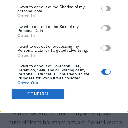
nullam eorum divinationem voco ne illam
I want to opt-out of the Sharing of my
quidem qua ab Anaximandro physico
personal data.
Opted In
moniti
I want to opt-out of the Sale of my
Personal Data.
Lacedaemonii sunt ut urbem et tecta
Opted In
linquerent armatique in agro excubarent
I want to opt-out of processing my
Personal Data for Targeted Advertising.
quod terrae motus instaret tum cum et
Opted In
urbs tota
I want to opt-out of Collection, Use,
Retention, Sale, and/or Sharing of my
corruit et e monte Taygeto extrema
Personal Data that Is Unrelated with the
Purposes for which it was collected.
[montis] quasi puppis avolsa est. Ne
Opted Out
Pherecydes quidem ille Pythagorae
CONFIRM
magister potius
divinus habebitur quam physicus quod
cum vidisset haustam aquam de iugi puteo