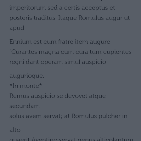
imperitorum sed a certis acceptus et
posteris traditus. Itaque Romulus augur ut
apud
Ennium est cum fratre item augure
“Curantes magna cum cura tum cupientes
regni dant operam simul auspicio
augurioque.
*In monte*
Remus auspicio se devovet atque
secundam
solus avem servat; at Romulus pulcher in
alto
quaerit Aventino servat genus altivolantum.