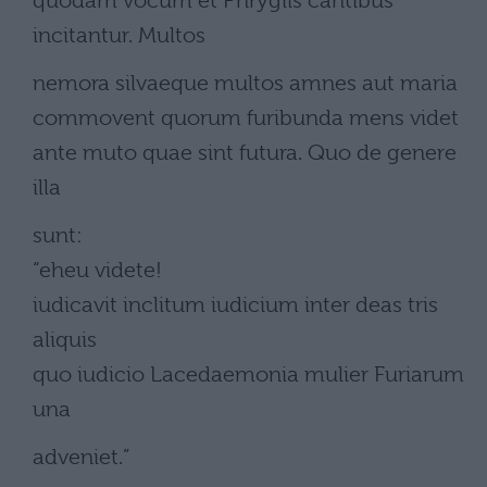
quodam vocum et Phrygiis cantibus
incitantur. Multos
nemora silvaeque multos amnes aut maria
commovent quorum furibunda mens videt
ante muto quae sint futura. Quo de genere
illa
sunt:
“eheu videte!
iudicavit inclitum iudicium inter deas tris
aliquis
quo iudicio Lacedaemonia mulier Furiarum
una
adveniet.”