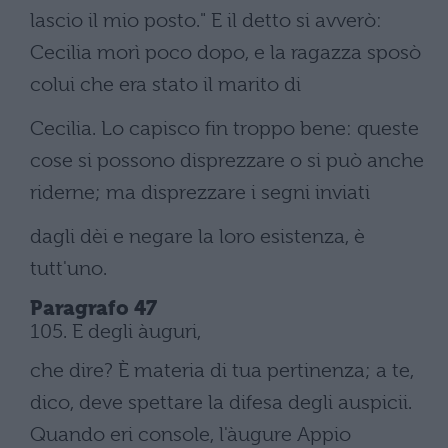
lascio il mio posto." E il detto si avverò:
Cecilia morì poco dopo, e la ragazza sposò
colui che era stato il marito di
Cecilia. Lo capisco fin troppo bene: queste
cose si possono disprezzare o si può anche
riderne; ma disprezzare i segni inviati
dagli dèi e negare la loro esistenza, è
tutt'uno.
Paragrafo 47
105. E degli àuguri,
che dire? È materia di tua pertinenza; a te,
dico, deve spettare la difesa degli auspicii.
Quando eri console, l'àugure Appio