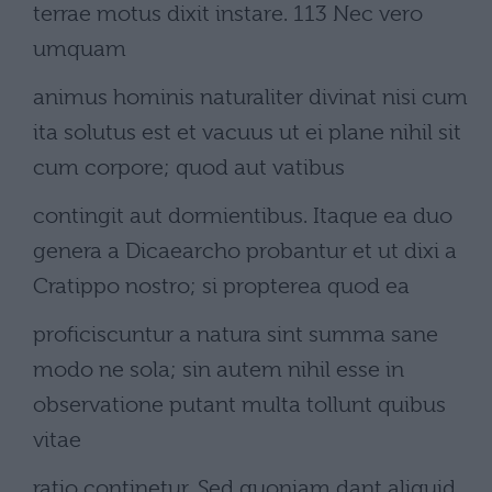
terrae motus dixit instare. 113 Nec vero
umquam
animus hominis naturaliter divinat nisi cum
ita solutus est et vacuus ut ei plane nihil sit
cum corpore; quod aut vatibus
contingit aut dormientibus. Itaque ea duo
genera a Dicaearcho probantur et ut dixi a
Cratippo nostro; si propterea quod ea
proficiscuntur a natura sint summa sane
modo ne sola; sin autem nihil esse in
observatione putant multa tollunt quibus
vitae
ratio continetur. Sed quoniam dant aliquid