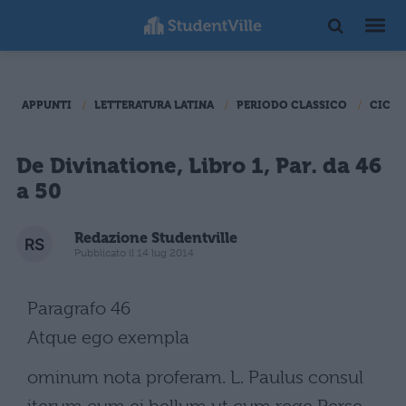
APPUNTI
LETTERATURA LATINA
PERIODO CLASSICO
CICER
De Divinatione, Libro 1, Par. da 46
a 50
Redazione Studentville
Pubblicato il 14 lug 2014
Paragrafo 46
Atque ego exempla
ominum nota proferam. L. Paulus consul