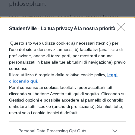
philosophum
si ei commodum esset pecuniam facere
posse omnem oleam ante quam florere
StudentVille -
La tua privacy è la nostra priorità
coepisset in agro Milesio coemisse dicitur.
Questo sito web utilizza cookie: a) necessari (tecnici) per
112Animadverterat fortasse quadam
l'uso del sito e dei servizi annessi; b) facoltativi (analitici e di
profilazione, anche di terze parti, per mostrarti annunci
scientia olearum ubertatem fore. Et quidem
personalizzati in base alle tue abitudini di navigazione) previo
idem primus defectionem solis quae
consenso.
Il loro utilizzo è regolato dalla relativa cookie policy,
leggi
Astyage
cliccando qui
.
Per il consenso ai cookies facoltativi puoi accettarli tutti
regnante facta est praedixisse fertur.
cliccando sul bottone Accetta tutti qui di seguito. Cliccando su
Gestisci opzioni è possibile accedere al pannello di controllo
Paragrafo 50
e rifiutare tutti i cookie (anche di profilazione); Se rifiuti tutto,
userai solo i cookie tecnici di default.
Multa medici multa gubernatores
agricolae etiam multa praesentiunt sed
Personal Data Processing Opt Outs