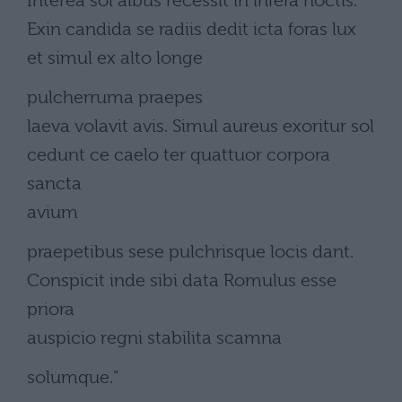
Interea sol albus recessit in infera noctis.
Exin candida se radiis dedit icta foras lux
et simul ex alto longe
pulcherruma praepes
laeva volavit avis. Simul aureus exoritur sol
cedunt ce caelo ter quattuor corpora
sancta
avium
praepetibus sese pulchrisque locis dant.
Conspicit inde sibi data Romulus esse
priora
auspicio regni stabilita scamna
solumque.”