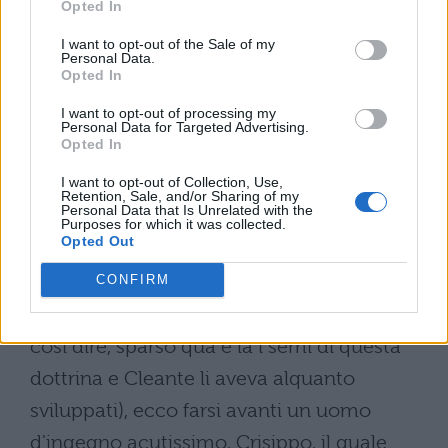
Opted In
peripatetico Dicearco considerò veritieri
I want to opt-out of the Sale of my
soltanto i sogni e le profezie gridate in
Personal Data.
Opted In
accessi di follìa, negò fede a ogni altro
I want to opt-out of processing my
genere di divinazione; mentre il mio intimo
Personal Data for Targeted Advertising.
Opted In
amico Cratippo, che io considero pari ai
I want to opt-out of Collection, Use,
peripatetici più grandi, egualmente
Retention, Sale, and/or Sharing of my
Personal Data that Is Unrelated with the
credette a quei due tipi di profezie, e
Purposes for which it was collected.
Opted Out
ripudiò tutti gli altri. Ma dopo che gli Stoici
ebbero difeso in generale ogni divinazione
CONFIRM
(poiché Zenone nelle sue opere aveva, per
così dire, sparso qua e là i semi di questa
dottrina e Cleante li aveva alquanto
sviluppati), ecco farsi avanti un uomo
d'ingegno acutissimo, Crisippo, il quale