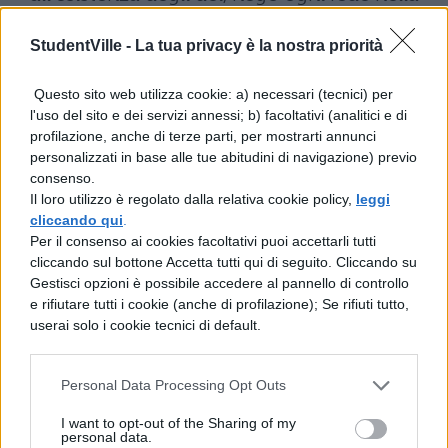
divinazione. Tutti gli altri, eccettuato
StudentVille -
La tua privacy è la nostra priorità
Epicuro che sulla natura degli dèi disse
cose assurde, approvarono la divinazione,
Questo sito web utilizza cookie: a) necessari (tecnici) per
l'uso del sito e dei servizi annessi; b) facoltativi (analitici e di
ma non nella stessa misura. Socrate e tutti i
profilazione, anche di terze parti, per mostrarti annunci
socratici, Zenone stoico e i suoi seguaci, si
personalizzati in base alle tue abitudini di navigazione) previo
consenso.
attennero alla dottrina dei filosofi più
Il loro utilizzo è regolato dalla relativa cookie policy,
leggi
antichi, e dello stesso parere furono
cliccando qui
.
Per il consenso ai cookies facoltativi puoi accettarli tutti
l'Accademia antica e i peripatetici; già
cliccando sul bottone Accetta tutti qui di seguito. Cliccando su
prima di essi, Pitagora aveva attribuito alla
Gestisci opzioni è possibile accedere al pannello di controllo
e rifiutare tutti i cookie (anche di profilazione); Se rifiuti tutto,
divinazione grande autorità (egli stesso,
userai solo i cookie tecnici di default.
anzi, si considerava un àugure), e
Democrito, filosofo di grande valore, in
Personal Data Processing Opt Outs
molti passi delle sue opere dichiarò di
I want to opt-out of the Sharing of my
personal data.
credere alle previsioni del futuro. Invece il