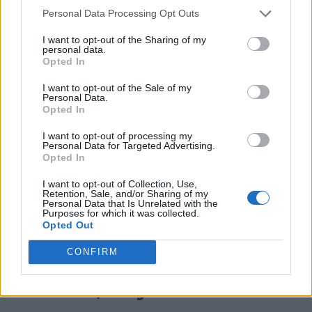
Personal Data Processing Opt Outs
I want to opt-out of the Sharing of my
personal data.
Opted In
I want to opt-out of the Sale of my
Personal Data.
TI POTREBBE INTERESSARE
Opted In
I want to opt-out of processing my
LETTERATURA LATINA
Personal Data for Targeted Advertising.
Pro Milone, Paragrafo 4
Opted In
I want to opt-out of Collection, Use,
Retention, Sale, and/or Sharing of my
Personal Data that Is Unrelated with the
LETTERATURA LATINA
Purposes for which it was collected.
Pro Milone, Paragrafo 21
Opted Out
CONFIRM
LETTERATURA LATINA
Pro Milone, Paragrafo 37