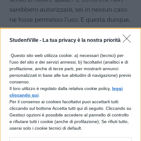
sarebbero autorizzate, sei in nessun caso
ne fosse permesso l'uso. E questa dunque,
giudici, una legge non scritta ma naturale,
da noi né imparata né ereditata né letta, ma
StudentVille -
La tua privacy è la nostra priorità
colta attinta ricavata dalla natura stessa,
Questo sito web utilizza cookie: a) necessari (tecnici) per
una legge alla quale non siamo giunti per
l'uso del sito e dei servizi annessi; b) facoltativi (analitici e di
profilazione, anche di terze parti, per mostrarti annunci
via d'insegnamento ma grazie alla nascita,
personalizzati in base alle tue abitudini di navigazione) previo
non per educazione ma per istinto: cioè
consenso.
Il loro utilizzo è regolato dalla relativa cookie policy,
leggi
che, se la nostra vita è in pericolo per
cliccando qui
.
qualche tranello o si trova esposta alla
Per il consenso ai cookies facoltativi puoi accettarli tutti
cliccando sul bottone Accetta tutti qui di seguito. Cliccando su
violenza e ai colpi di banditi o di nemici,
Gestisci opzioni è possibile accedere al pannello di controllo
ogni mezzo atto a garantire la nostra
e rifiutare tutti i cookie (anche di profilazione); Se rifiuti tutto,
userai solo i cookie tecnici di default.
incolumità è lecito.