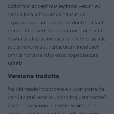
didicimus accepimus legimus verum ex
natura ipsa adripuimus hausimus
expressimus; ad quam non docti sed facti
non instituti sed imbuti sumus –ut si vita
nostra in aliquas insidias si in vim et in tela
aut latronum aut inimicorum incidisset
omnis honesta ratio esset expediendae
salutis.
Versione tradotta
Ma chi tende imboscate e si comporta da
bandito può essere ucciso ingiustamente?
Che senso hanno le nostre scorte, che
senso le nostre spade? E' certo che non