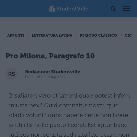
APPUNTI
LETTERATURA LATINA
PERIODO CLASSICO
CICER
Pro Milone, Paragrafo 10
Redazione Studentville
Pubblicato il 14 lug 2014
Insidiatori vero et latroni quae potest inferri
iniusta nex? Quid comitatus nostri quid
gladii volunt? quos habere certe non liceret
si uti illis nullo pacto liceret. Est igitur haec
iudices non scripta sed nata lex; quam non