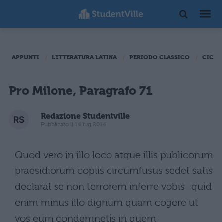
APPUNTI
LETTERATURA LATINA
PERIODO CLASSICO
CICER
Pro Milone, Paragrafo 71
Redazione Studentville
Pubblicato il 14 lug 2014
Quod vero in illo loco atque illis publicorum
praesidiorum copiis circumfusus sedet satis
declarat se non terrorem inferre vobis–quid
enim minus illo dignum quam cogere ut
vos eum condemnetis in quem