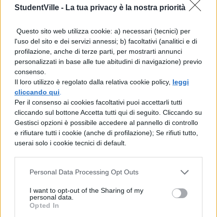
StudentVille -
La tua privacy è la nostra priorità
provvedimenti in base al costume degli
antenati e al diritto a lui conferito?). Vuole
Questo sito web utilizza cookie: a) necessari (tecnici) per
l'uso del sito e dei servizi annessi; b) facoltativi (analitici e di
invece difendervi, perché capiate che -
profilazione, anche di terze parti, per mostrarti annunci
contrariamente a quanto è stato detto ieri
personalizzati in base alle tue abitudini di navigazione) previo
consenso.
in assemblea - potete pronunziare il
Il loro utilizzo è regolato dalla relativa cookie policy,
leggi
giudizio secondo coscienza e liberamente.
cliccando qui
.
Per il consenso ai cookies facoltativi puoi accettarli tutti
cliccando sul bottone Accetta tutti qui di seguito. Cliccando su
Gestisci opzioni è possibile accedere al pannello di controllo
e rifiutare tutti i cookie (anche di profilazione); Se rifiuti tutto,
userai solo i cookie tecnici di default.
Personal Data Processing Opt Outs
TI POTREBBE INTERESSARE
I want to opt-out of the Sharing of my
personal data.
Opted In
LETTERATURA LATINA