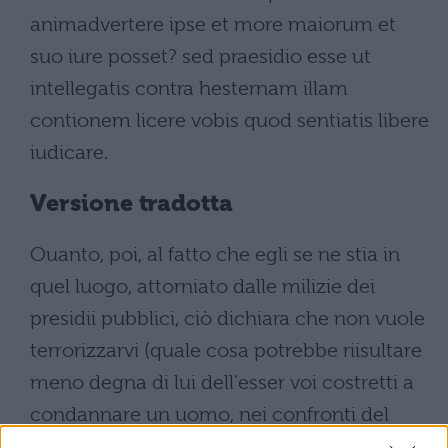
animadvertere ipse et more maiorum et
suo iure posset? sed praesidio esse ut
intellegatis contra hesternam illam
contionem licere vobis quod sentiatis libere
iudicare.
Versione tradotta
Ouanto, poi, al fatto che egli se ne stia in
quel luogo, attorniato dalle milizie dei
presidii pubblici, ciò dichiara che non vuole
terrorizzarvi (quale cosa potrebbe riisultare
meno degna di lui dell'esser voi costretti a
condannare un uomo, nei confronti del
quale egli stesso poteva prendere