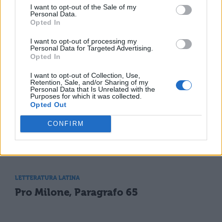
Pro Milone, Paragrafo 2
I want to opt-out of the Sale of my
Personal Data.
Opted In
LETTERATURA LATINA
I want to opt-out of processing my
Pro Milone, Paragrafo 17
Personal Data for Targeted Advertising.
Opted In
I want to opt-out of Collection, Use,
Retention, Sale, and/or Sharing of my
LETTERATURA LATINA
Personal Data that Is Unrelated with the
Pro Milone, Paragrafo 33
Purposes for which it was collected.
Opted Out
CONFIRM
LETTERATURA LATINA
Pro Milone, Paragrafo 49
LETTERATURA LATINA
Pro Milone, Paragrafo 65