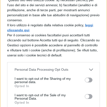
l'uso del sito e dei servizi annessi; b) facoltativi (analitici e di
troncato ciò che col consenso di tutte le
profilazione, anche di terze parti, per mostrarti annunci
classi sociali si era fatto a vantaggio dello
personalizzati in base alle tue abitudini di navigazione) previo
consenso.
stato; aveva cacciato me dalla patria,
Il loro utilizzo è regolato dalla relativa cookie policy,
leggi
depredato i miei beni, incendiato la mia
cliccando qui
.
Per il consenso ai cookies facoltativi puoi accettarli tutti
casa, perseguitato i miei figli e mia moglie,
cliccando sul bottone Accetta tutti qui di seguito. Cliccando su
dichiarato a Pompeo una guerra empia,
Gestisci opzioni è possibile accedere al pannello di controllo
e rifiutare tutti i cookie (anche di profilazione); Se rifiuti tutto,
massacrato magistrati e privati cittadini,
userai solo i cookie tecnici di default.
devastato l'Etruria, espulsi molti proprietari
dalle loro case e dai loro possedimenti. Non
Personal Data Processing Opt Outs
ci dava un attimo di tregua e ci incalzava;
I want to opt-out of the Sharing of my
personal data.
la città, l'Italia, le province, i regni non
Opted In
riuscivano a contenere la sua follia;
I want to opt-out of the Sale of my
s'incidevano ormai nel bronzo le leggi che
Personal Data.
Opted In
ci avrebbero asserviti ai nostri schiavi, non