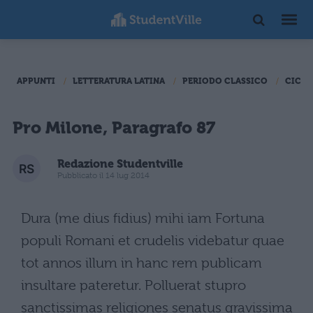
APPUNTI
LETTERATURA LATINA
PERIODO CLASSICO
CICER
Pro Milone, Paragrafo 87
Redazione Studentville
Pubblicato il 14 lug 2014
Dura (me dius fidius) mihi iam Fortuna
populi Romani et crudelis videbatur quae
tot annos illum in hanc rem publicam
insultare pateretur. Polluerat stupro
sanctissimas religiones senatus gravissima