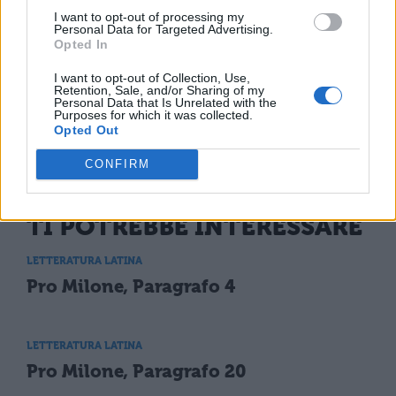
I want to opt-out of processing my
c'era proprietà che egli non concupisse e
Personal Data for Targeted Advertising.
Opted In
non pensasse di far sua nel corso dell'anno.
I want to opt-out of Collection, Use,
Retention, Sale, and/or Sharing of my
Personal Data that Is Unrelated with the
Purposes for which it was collected.
Opted Out
CONFIRM
TI POTREBBE INTERESSARE
LETTERATURA LATINA
Pro Milone, Paragrafo 4
LETTERATURA LATINA
Pro Milone, Paragrafo 20