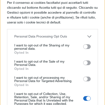
Giove Massimo a testimone del delitto e
Per il consenso ai cookies facoltativi puoi accettarli tutti
della perfidia di Bocco, intima a
cliccando sul bottone Accetta tutti qui di seguito. Cliccando su
Gestisci opzioni è possibile accedere al pannello di controllo
Voluce, in
e rifiutare tutti i cookie (anche di profilazione); Se rifiuti tutto,
userai solo i cookie tecnici di default.
considerazione del suo comportamento
ostile, di uscire dal
Personal Data Processing Opt Outs
campo. Questi, piangendo, lo supplica di
I want to opt-out of the Sharing of my
non credere a un
personal data.
Opted In
suo
I want to opt-out of the Sale of my
Personal Data.
tradimento; gli assicura che ciò è dovuto
Opted In
non a un suo inganno, ma
I want to opt-out of processing my
piuttosto all'astuzia di Giugurta,
Personal Data for Targeted Advertising.
Opted In
che evidentemente era stato informato
I want to opt-out of Collection, Use,
Retention, Sale, and/or Sharing of my
della loro marcia dai suoi esploratori. Del
Personal Data that Is Unrelated with the
Purposes for which it was collected.