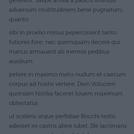
gererent: saepe antea a paucis strenuis
aduersum multitudinem bene pugnatum;
quanto
sibi in proelio minus pepercissent tanto
tutiores fore; nec quemquam decere qui
manus armauerit ab inermis pedibus
auxilium
petere in maximo metu nudum et caecum
corpus ad hostis vertere. Dein Volucem
quoniam histilia faceret Iouem maximum
obtestatus
ut sceleris atque perfidiae Bocchi testis
adesset ex castris abire iubet. Ille lacrimans