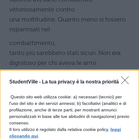
vittoriosamente contro
una moltitudine. Quanto meno si fossero
risparmiati nel
combattimento,
tanto più sarebbero stati sicuri. Non era
dignitoso per chi aveva le armi
in pugno cercar
StudentVille -
La tua privacy è la nostra priorità
scampo nei piedi inermi, e nel momento
del pericolo
Questo sito web utilizza cookie: a) necessari (tecnici) per
l'uso del sito e dei servizi annessi; b) facoltativi (analitici e di
volgere ai nemici la parte indifesa e cieca
profilazione, anche di terze parti, per mostrarti annunci
del corpo. Quindi,
personalizzati in base alle tue abitudini di navigazione) previo
consenso.
chiamato
Il loro utilizzo è regolato dalla relativa cookie policy,
leggi
cliccando qui
.